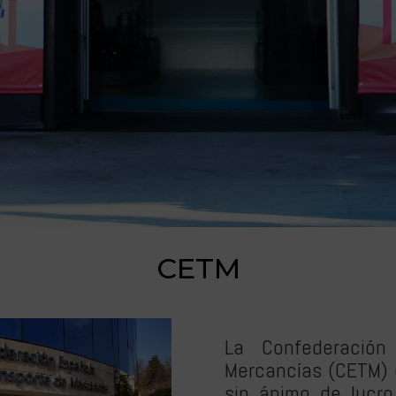
e por Carretera, desde su creación en 1993
CETM
La Confederación
Mercancías (CETM) 
sin ánimo de lucr