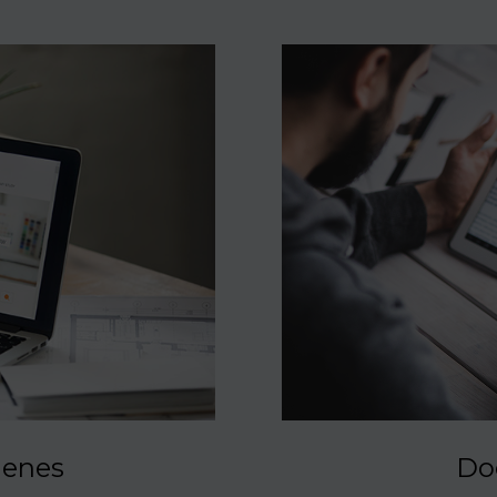
genes
Do