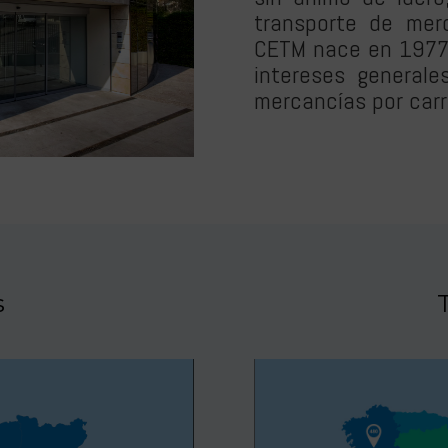
transporte de mer
CETM nace en 1977 
intereses generale
mercancías por carre
s
T