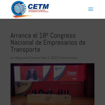
Arranca el 18º Congreso
Nacional de Empresarios de
Transporte
por
Magaceda Serrano
|
May 4, 2022
|
Comunicados