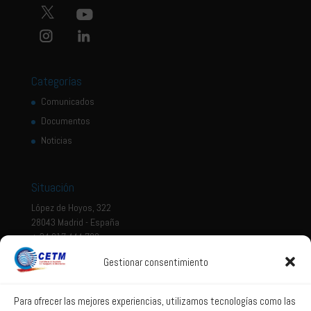
Categorías
Comunicados
Documentos
Noticias
Situación
López de Hoyos, 322
28043 Madrid - España
+ 34 917 444 700
Gestionar consentimiento
Tema legal
Aviso legal
Para ofrecer las mejores experiencias, utilizamos tecnologías como las