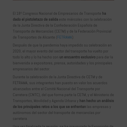
El 18º Congreso Nacional de Empresarios de Transporte
ha
dado el pistoletazo de salida
este miércoles con la celebración
de la Junta Directiva de la Confederación Española de
Transporte de Mercancías (CETM) y de la Federación Provincial
de Transportes de Alicante (
FETRAMA
).
Después de que la pandemia haya impedido su celebración en
2020, el mayor evento del sector del transporte ha vuelto por
todo lo alto y lo ha hecho con
un encuentro exclusivo
para dar la
bienvenida a expositores, prensa, autoridades y los principales
empresarios del sector.
Durante la celebración de la Junta Directiva de CETM y de
FETRAMA, sus integrantes han puesto en valor los acuerdos
alcanzados entre el Comité Nacional del Transporte por
Carretera (CNTC), del que forma parte la CETM, y el Ministerio de
Transportes, Movilidad y Agenda Urbana y
han hecho un análisis
de los principales retos a los que se enfrentan
las empresas y
autónomos del sector del transporte de mercancías por
carretera.
Una vez finalizada la reunión, se ha inaugurado la Exposición de