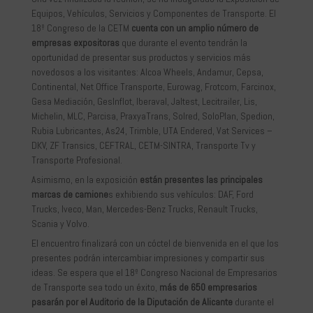
Equipos, Vehículos, Servicios y Componentes de Transporte. El
18º Congreso de la CETM
cuenta con un amplio número de
empresas expositoras
que durante el evento tendrán la
oportunidad de presentar sus productos y servicios más
novedosos a los visitantes: Alcoa Wheels, Andamur, Cepsa,
Continental, Net Office Transporte, Eurowag, Frotcom, Farcinox,
Gesa Mediación, GesInflot, Iberaval, Jaltest, Lecitrailer, Lis,
Michelin, MLC, Parcisa, PraxyaTrans, Solred, SoloPlan, Spedion,
Rubia Lubricantes, As24, Trimble, UTA Endered, Vat Services –
DKV, ZF Transics, CEFTRAL, CETM-SINTRA, Transporte Tv y
Transporte Profesional.
Asimismo, en la exposición
están presentes las principales
marcas de camione
s exhibiendo sus vehículos: DAF, Ford
Trucks, Iveco, Man, Mercedes-Benz Trucks, Renault Trucks,
Scania y Volvo.
El encuentro finalizará con un cóctel de bienvenida en el que los
presentes podrán intercambiar impresiones y compartir sus
ideas. Se espera que el 18º Congreso Nacional de Empresarios
de Transporte sea todo un éxito,
más de 650 empresarios
pasarán por el Auditorio de la Diputación de Alicante
durante el