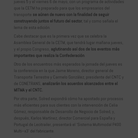
jueves 5 y el viernes 6 de mayo, con un programa de actividades
que la CETM ha preparado para que los empresarios del
transporte
se aúnen de nuevo con la finalidad de seguir
construyendo juntos el futuro del sector
, tal y como señala el
lema de esta edición.
Cabe destacar que es la primera vez que se celebra la
Asamblea General de la CETM, que tendrá lugar mañana jueves,
y el propio Congreso,
aglutinando así dos de los eventos más
importantes que realiza la Confederación
.
Otro de los encuentros más esperados la jornada del jueves es
la conferencia en la que Jaime Moreno, director general de
Transporte Terrestre y Carmelo González, presidente del CNTC y
de CONETRANS,
analizarán los acuerdos alcanzados entre el
MITMA y el CNTC.
Por otra parte, Solred expondrá cómo ha apostado por procesos
más eficientes para sus clientes con la intervención de Celia
Gómez, responsable de Desarrollo de Negocio de Solred, y,
después, Karlos Martínez, director Comercial para España y
Portugal de Lecitrailer, presentará el ‘Sistema Multimodal P400
Multi–x3’ del fabricante.