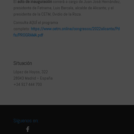
El
acto de inauguración
correrá a cargo de Juan José Hernández,
presidente de Fetrama, Luis Barcala, alcalde de Alicante, y el
presidente de la CETM, Ovidio de la Roza.
Consulta AQUÍ el programa
completo:
https://www.cetm.online/congresos/2022alicante/Pd
fs/PROGRAMA.pdf
Situación
López de Hoyos, 322
28043 Madrid – España
+34 917 444 700
Síguenos en: