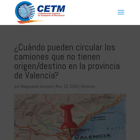
¿Cuándo pueden circular los
camiones que no tienen
origen/destino en la provincia
de Valencia?
por
Magaceda Serrano
|
Nov 15, 2024
|
Noticias