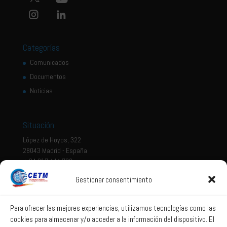
Categorías
Comunicados
Documentos
Noticias
Situación
López de Hoyos, 322
28043 Madrid - España
+ 34 917 444 700
Gestionar consentimiento
Tema legal
Aviso legal
Para ofrecer las mejores experiencias, utilizamos tecnologías como las
cookies para almacenar y/o acceder a la información del dispositivo. El
Política de privacidad