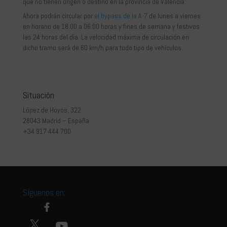
que no tienen origen o destino en la provincia de Valencia.
Ahora podrán circular por
el bypass de la A-7
de lunes a viernes
en horario de 18:00 a 06:00 horas y fines de semana y festivos
las 24 horas del día. La velocidad máxima de circulación en
dicho tramo será de 60 km/h para todo tipo de vehículos.
Situación
López de Hoyos, 322
28043 Madrid – España
+34 917 444 700
Síguenos en: