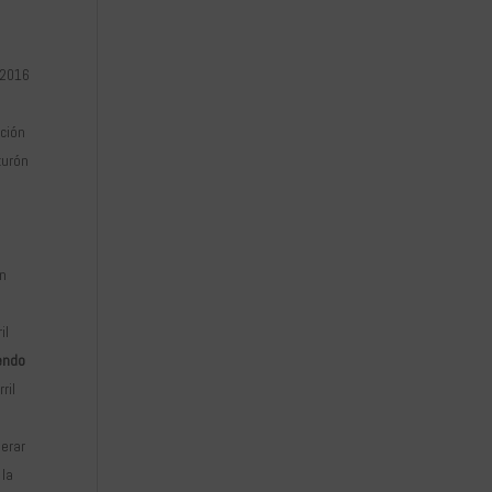
 2016
nción
turón
en
il
endo
ril
erar
 la