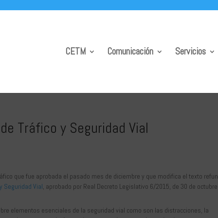
CETM
Comunicación
Servicios
 de Tráfico y Seguridad Vial
ráfico que fue aprobada el pasado mes de diciembre y que modifica el texto refu
 y Seguridad Vial
, aprobado por Real Decreto Legislativo 6/2015, de 30 de octubre
.
sobre elementos esenciales de la seguridad vial como son las distracciones, la