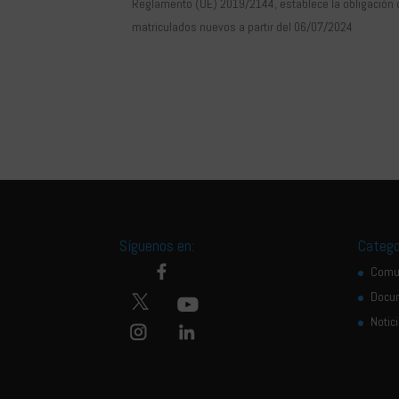
Reglamento (UE) 2019/2144, establece la obligación d
matriculados nuevos a partir del 06/07/2024
Síguenos en:
Catego
Comu
Docu
Notic