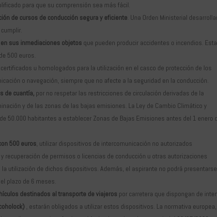
plificado para que su comprensión sea más fácil.
ación de cursos de conducción segura y eficiente
. Una Orden Ministerial desarrolla
 cumplir.
 o en sus inmediaciones objetos
que pueden producir accidentes o incendios. Est
 de 500 euros.
s certificados u homologados para la utilización en el casco de protección de los
icación o navegación, siempre que no afecte a la seguridad en la conducción.
s de cuantía,
por no respetar las restricciones de circulación derivadas de la
minación y de las zonas de las bajas emisiones. La Ley de Cambio Climático y
 de 50.000 habitantes a establecer Zonas de Bajas Emisiones antes del 1 enero 
con 500 euros
, utilizar dispositivos de intercomunicación no autorizados
y recuperación de permisos o licencias de conducción u otras autorizaciones
n la utilización de dichos dispositivos. Además, el aspirante no podrá presentars
 el plazo de 6 meses.
hículos destinados al transporte de viajeros
por carretera que dispongan de inter
lcoholock)
, estarán obligados a utilizar estos dispositivos. La normativa europea,