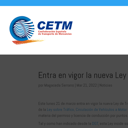
Entra en vigor la nueva Ley
por
Magaceda Serrano
|
Mar 21, 2022
|
Noticias
Este lunes 21 de marzo entra en vigor la nueva Ley de T
de la
Ley sobre Tráfico, Circulación de Vehículos a Motor
materia del permiso y licencia de conducción por puntos
Tal y como han indicado desde la
DGT
, esta Ley incide 