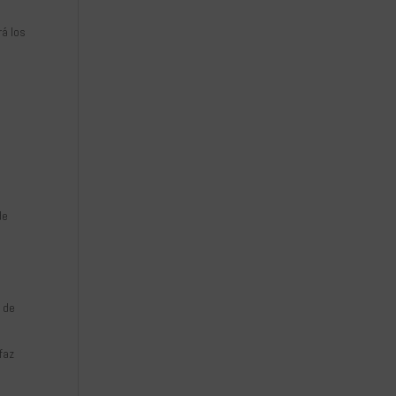
rá los
a
de
e de
faz