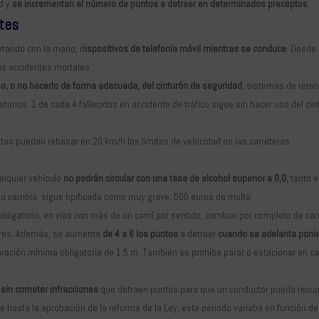
ad y
se incrementan el número de puntos a detraer en determinados preceptos
.
ntes
ujetando con la mano, d
ispositivos de telefonía móvil mientras se conduce
. Desde
los accidentes mortales.
so, o no hacerlo de forma adecuada, del cinturón de seguridad
, sistemas de rete
torios. 1 de cada 4 fallecidos en accidente de tráfico sigue sin hacer uso del cin
etas puedan rebasar en 20 km/h los límites de velocidad en las carreteras
lquier vehículo
no podrán circular con una tasa de alcohol superior a 0,0,
tanto 
no cambia, sigue tipificada como muy grave: 500 euros de multa.
bligatorio, en vías con más de un carril por sentido, cambiar por completo de carr
tores. Además, se aumenta
de 4 a 6 los puntos
a detraer
cuando se adelanta poni
aración mínima obligatoria de 1,5 m. También se prohíbe parar o estacionar en car
r sin cometer infracciones
que detraen puntos para que un conductor pueda recup
e hasta la aprobación de la reforma de la Ley, este periodo variaba en función de