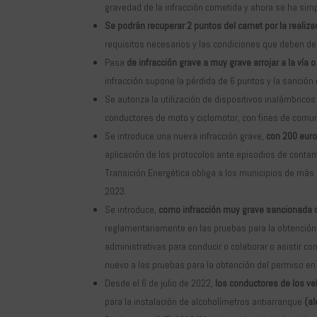
gravedad de la infracción cometida y ahora se ha sim
Se podrán recuperar 2 puntos del carnet por la realiz
requisitos necesarios y las condiciones que deben de
Pasa
de infracción grave a muy grave arrojar a la vía
infracción supone la pérdida de 6 puntos y la sanción
Se autoriza la utilización de dispositivos inalámbrico
conductores de moto y ciclomotor, con fines de comun
Se introduce una nueva infracción grave,
con 200 euro
aplicación de los protocolos ante episodios de conta
Transición Energética obliga a los municipios de más
2023.
Se introduce,
como infracción muy grave sancionada 
reglamentariamente en las pruebas para la obtención 
administrativas para conducir o colaborar o asistir co
nuevo a las pruebas para la obtención del permiso en
Desde el 6 de julio de 2022,
los conductores de los ve
para la instalación de alcoholímetros antiarranque
(a