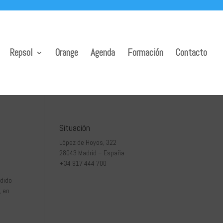
Repsol
Orange
Agenda
Formación
Contacto
Situación
López de Hoyos, 322
28043 Madrid – España
+34 917 444 700
ndido
, en