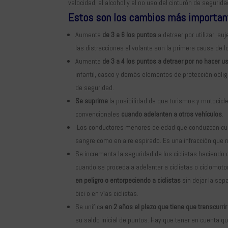
velocidad, el alcohol y el no uso del cinturón de segurid
Estos son los cambios más importa
Aumenta
de 3 a 6 los puntos
a detraer por utilizar, s
las distracciones al volante son la primera causa de 
Aumenta
de 3 a 4 los puntos a detraer por no hacer u
infantil, casco y demás elementos de protección obliga
de seguridad.
Se suprime
la posibilidad de que turismos y motocicl
convencionales
cuando adelanten a otros vehículos
.
Los conductores menores de edad que conduzcan cua
sangre como en aire espirado. Es una infracción que 
Se incrementa la seguridad de los ciclistas haciendo o
cuando se proceda a adelantar a ciclistas o ciclomo
en peligro o entorpeciendo a ciclistas
sin dejar la sep
bici o en vías ciclistas.
Se unifica
en 2 años el plazo que tiene que transcurri
su saldo inicial de puntos. Hay que tener en cuenta qu