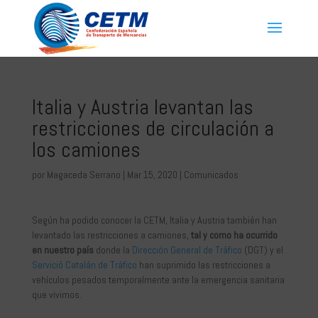
Italia y Austria levantan las
restricciones de circulación a
los camiones
por
Magaceda Serrano
|
Mar 15, 2020
|
Comunicados
Según ha podido conocer la CETM, Italia y Austria también han
levantado las restricciones a camiones,
tal y como ha ocurrido
en nuestro país
donde la
Dirección General de Tráfico
(DGT) y el
Servició Catalán de Tráfico
han suprimido las restricciones a
vehículos pesados temporalmente ante la emergencia sanitaria
que vivimos.