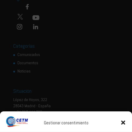
Categorías
Comunicados
Documentos
Noticias
Situación
López de Hoyos, 322
28043 Madrid - España
+ 34 917 444 700
Gestionar consentimiento
Tema legal