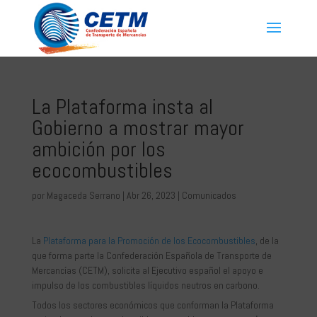
La Plataforma insta al
Gobierno a mostrar mayor
ambición por los
ecocombustibles
por
Magaceda Serrano
|
Abr 26, 2023
|
Comunicados
La
Plataforma para la Promoción de los Ecocombustibles
, de la
que forma parte la Confederación Española de Transporte de
Mercancías (CETM), solicita al Ejecutivo español el apoyo e
impulso de los combustibles líquidos neutros en carbono.
Todos los sectores económicos que conforman la Plataforma