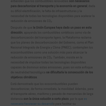
entienden que los combustibles renovables
son necesarios
para descarbonizar el transporte y la economía en general
, dada
su difícil electrificación, la falta de infraestructuras y la
necesidad de todas las tecnologías disponibles para acelerar la
reducción de emisiones de CO₂.
Después de que
la Unión Europea haya dado un paso en esta
dirección
, apoyando los combustibles sintéticos como vía de
descarbonización del transporte ligero, la Plataforma reclama
que los planes de descarbonización del Gobierno, como el Plan
Nacional Integrado de Energía y Clima (PNIEC), contemplen los
ecocombustibles como una solución más para alcanzar la
reducción de emisiones de CO₂. También, insiste en la
necesidad de impulsar todas las tecnologías disponibles
capaces de disminuir estas emisiones, pues sin este enfoque
de neutralidad tecnológica
se dificultaría la consecución de los
objetivos climáticos
.
Está demostrado que los ecocombustibles pueden
descarbonizar, de forma inmediata, la movilidad. Además, para
el transporte aéreo, marítimo y pesado de mercancías de larga
distancia
son la única solución a corto plazo
, por lo que
es
necesario favorecer su desarroll
o para facilitar su