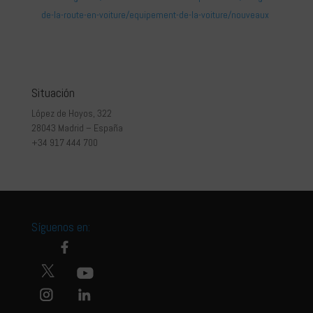
de-la-route-en-voiture/equipement-de-la-voiture/nouveaux
Situación
López de Hoyos, 322
28043 Madrid – España
+34 917 444 700
Síguenos en: