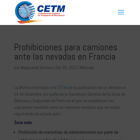
Prohibiciones para camiones
ante las nevadas en Francia
por
Magaceda Serrano
|
Dic 16, 2022
|
Noticias
La IRU ha informado a la
CETM
de la publicación de un decreto el
14 de diciembre por parte de la Secretaría General de la Zona de
Defensa y Seguridad de París en el que se establecen las
siguientes medidas ante las intensas nevadas que se están
registrando en el país galo:
Zona oste
Prohibición de maniobras de adelantamiento por parte de