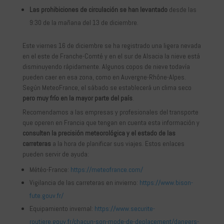
Las prohibiciones de circulación se han levantado
desde las
9:30 de la mañana del 13 de diciembre.
Este viernes 16 de diciembre se ha registrado una ligera nevada
en el este de Franche-Comté y en el sur de Alsacia la nieve está
disminuyendo rápidamente. Algunos copos de nieve todavía
pueden caer en esa zona, como en Auvergne-Rhône-Alpes.
Según MeteoFrance, el sábado se establecerá un clima seco
pero muy frío en la mayor parte del país
.
Recomendamos a las empresas y profesionales del transporte
que operen en Francia que tengan en cuenta esta información y
consulten la precisión meteorológica y el estado de las
carreteras
a la hora de planificar sus viajes. Estos enlaces
pueden servir de ayuda:
Météo-France:
https://meteofrance.com/
Vigilancia de las carreteras en invierno:
https://www.bison-
fute.gouv.fr/
Equipamiento invernal:
https://www.securite-
routiere.gouv.fr/chacun-son-mode-de-deplacement/dangers-