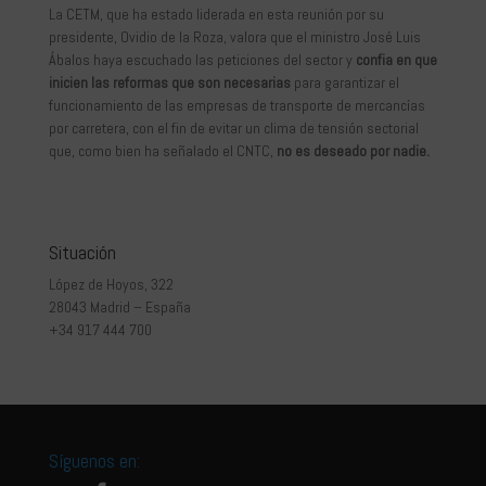
La CETM, que ha estado liderada en esta reunión por su
presidente, Ovidio de la Roza, valora que el ministro José Luis
Ábalos haya escuchado las peticiones del sector y
confia en que
inicien las reformas que son necesarias
para garantizar el
funcionamiento de las empresas de transporte de mercancías
por carretera, con el fin de evitar un clima de tensión sectorial
que, como bien ha señalado el CNTC,
no es deseado por nadie.
Situación
López de Hoyos, 322
28043 Madrid – España
+34 917 444 700
Síguenos en: