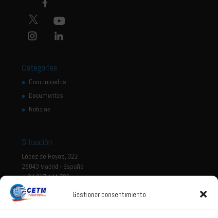
Categorías
Comunicados
Documentos
Noticias
Situación
López de Hoyos, 322
28043 Madrid - España
+ 34 917 444 700
Gestionar consentimiento
Tema legal