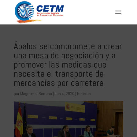
Ábalos se compromete a crear
una mesa de negociación y a
promover las medidas que
necesita el transporte de
mercancías por carretera
por
Magaceda Serrano
|
Jun 4, 2020
|
Noticias