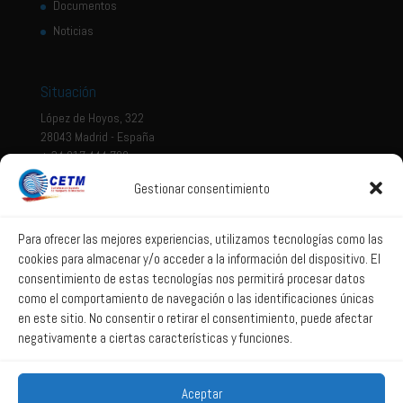
Documentos
Noticias
Situación
López de Hoyos, 322
28043 Madrid - España
+ 34 917 444 700
Gestionar consentimiento
Tema legal
Aviso legal
Para ofrecer las mejores experiencias, utilizamos tecnologías como las
cookies para almacenar y/o acceder a la información del dispositivo. El
Política de privacidad
consentimiento de estas tecnologías nos permitirá procesar datos
Política de Sistema Interno de Información
como el comportamiento de navegación o las identificaciones únicas
Política de Cookies
en este sitio. No consentir o retirar el consentimiento, puede afectar
negativamente a ciertas características y funciones.
Correo web
Aceptar
Correo web