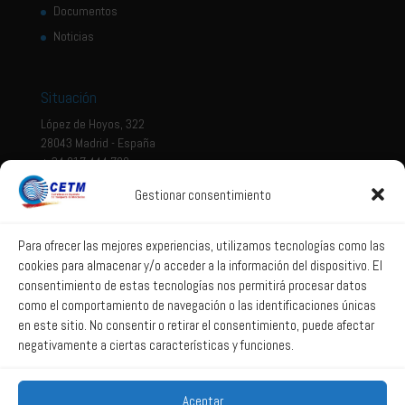
Documentos
Noticias
Situación
López de Hoyos, 322
28043 Madrid - España
+ 34 917 444 700
Gestionar consentimiento
Tema legal
Aviso legal
Para ofrecer las mejores experiencias, utilizamos tecnologías como las
cookies para almacenar y/o acceder a la información del dispositivo. El
Política de privacidad
consentimiento de estas tecnologías nos permitirá procesar datos
Política de Sistema Interno de Información
como el comportamiento de navegación o las identificaciones únicas
Política de Cookies
en este sitio. No consentir o retirar el consentimiento, puede afectar
negativamente a ciertas características y funciones.
Correo web
Aceptar