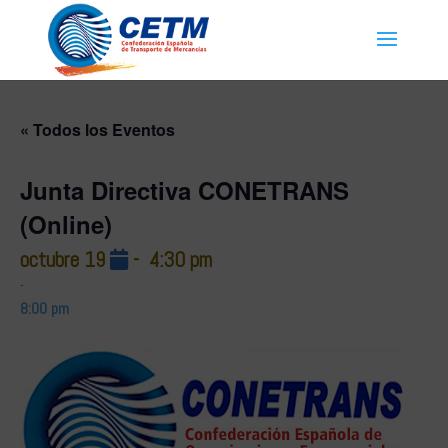
« Todos los Eventos
Junta Directiva CONETRANS
(Online)
octubre 19
-
4:30 pm
-
8:00 pm