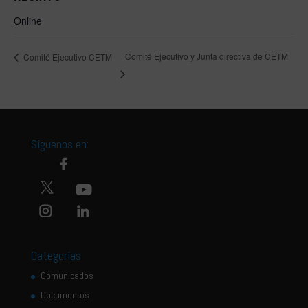
Online
Comité Ejecutivo y Junta directiva de CETM
Comité Ejecutivo CETM
Síguenos en:
Categorías
Comunicados
Documentos