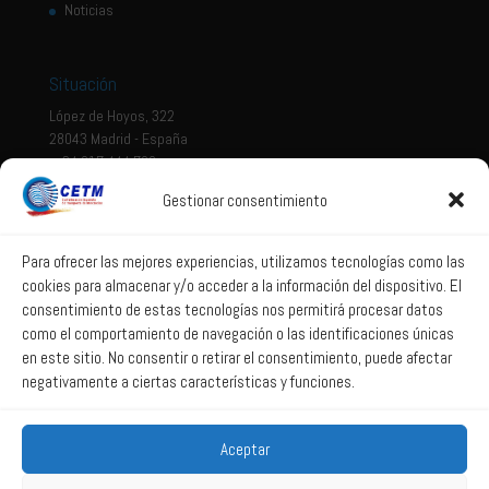
Noticias
Situación
López de Hoyos, 322
28043 Madrid - España
+ 34 917 444 700
Gestionar consentimiento
Tema legal
Aviso legal
Para ofrecer las mejores experiencias, utilizamos tecnologías como las
cookies para almacenar y/o acceder a la información del dispositivo. El
Política de privacidad
consentimiento de estas tecnologías nos permitirá procesar datos
Política de Sistema Interno de Información
como el comportamiento de navegación o las identificaciones únicas
Política de Cookies
en este sitio. No consentir o retirar el consentimiento, puede afectar
negativamente a ciertas características y funciones.
Correo web
Aceptar
Correo web