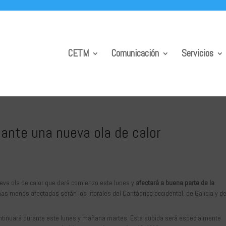
CETM
Comunicación
Servicios
 ante una nueva ola de calor
eva ola de calor que dará comienzo este lunes y
afectará a buena parte de la
nas menos afectadas serán los litorales del Cantábrico occidental, de Galicia y de
ntinuará durante este lunes y mañana martes. Esta subida será especialmente