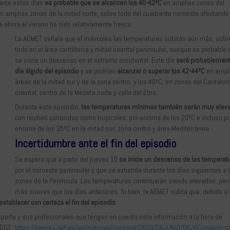
rante estos días
es probable que se alcancen los 40-42ºC
en amplias zonas del
en amplias zonas de la mitad norte, sobre todo del cuadrante noroeste afectando
a ahora el verano ha sido relativamente fresco.
La AEMET señala que el miércoles las temperaturas subirán aún más, sobr
todo en el área cantábrica y mitad oriental peninsular, aunque es probable
se inicie un descenso en el extremo occidental. Este día
será probablement
día álgido del episodio
y se podrían
alcanzar o superar los 42-44ºC
en ampl
áreas de la mitad sur y de la zona centro, y los 40ºC, en zonas del Cantábri
oriental, centro de la Meseta norte y valle del Ebro.
Durante este episodio,
las temperaturas mínimas también serán muy elev
con noches conocidas como tropicales, por encima de los 20ºC e incluso p
encima de los 25ºC en la mitad sur, zona centro y área Mediterránea.
Incertidumbre ante el fin del episodio
Se espera que a partir del jueves 10
se inicie un descenso de las temperat
por el noroeste peninsular y que se extienda durante los días siguientes a 
zonas de la Península. Las temperaturas continuarán siendo elevadas, per
más suaves que los días anteriores. Si bien, la AEMET indica que, debido a 
l establecer con certeza el fin del episodio
.
orte y sus profesionales que tengan en cuenta esta información a la hora de
 DGT:
https://revista.dgt.es/es/noticias/nacional/2019/06JUNIO/0626Conducir-c