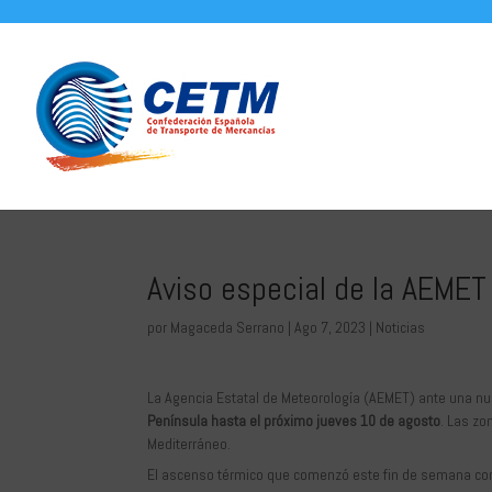
Aviso especial de la AEMET
por
Magaceda Serrano
|
Ago 7, 2023
|
Noticias
La Agencia Estatal de Meteorología (AEMET) ante una nu
Península hasta el próximo jueves 10 de agosto
. Las zo
Mediterráneo.
El ascenso térmico que comenzó este fin de semana co