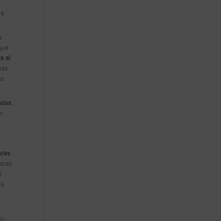
 a
e
 que
e el
ias
co
adas
,
or
uras
otras
o
la
on-