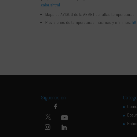
calor.shtml
Mapa de AVISOS de la AEMET por altas temperaturas:
Previsiones de temperaturas máximas y mínimas:
ht
Síguenos en:
Catego
Comu
Docu
Notic