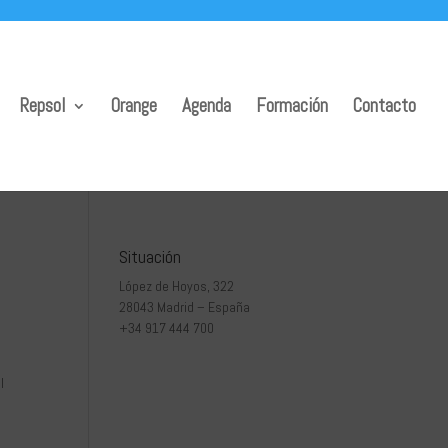
Repsol
Orange
Agenda
Formación
Contacto
Situación
López de Hoyos, 322
28043 Madrid – España
+34 917 444 700
l