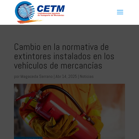
Cambio en la normativa de
extintores instalados en los
vehículos de mercancías
por
Magaceda Serrano
|
Abr 14, 2025
|
Noticias