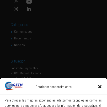
Categorías
Comunicados
Documentos
Noticias
Situación
López de Hoyos, 322
28043 Madrid - España
+ 34 917 444 700
Gestionar consentimiento
Tema legal
Aviso legal
Para ofrecer las mejores experiencias, utilizamos tecnologías como las
cookies para almacenar y/o acceder a la información del dispositivo. El
Política de privacidad