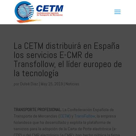
La CETM distribuirá en España
los servicios E-CMR de
Transfollow, el líder europeo de
la tecnología
por
Dulsé Diaz
|
May 15, 2019
|
Noticias
TRANSPORTE PROFESIONAL.
La Confederación Española de
Transporte de Mercancías (
CETM
) y
TransFollow
, la empresa
holandesa que ha desarrollado y explota la plataforma de
servicios para la adopción de la Carta de Porte electrónica (e-
CDP) y del CMR electrónico (e-CMR), han hecho pública la firma