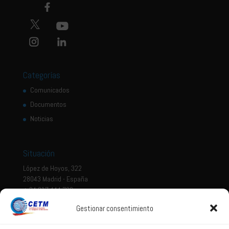
Categorías
Comunicados
Documentos
Noticias
Situación
López de Hoyos, 322
28043 Madrid - España
+ 34 917 444 700
Gestionar consentimiento
Tema legal