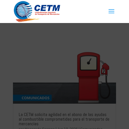
La CETM solicita agilidad en el abono de las ayudas
al combustible comprometidas para el transporte de
mercancías
por
Magaceda Serrano
|
Jun 19, 2026
|
Comunicados