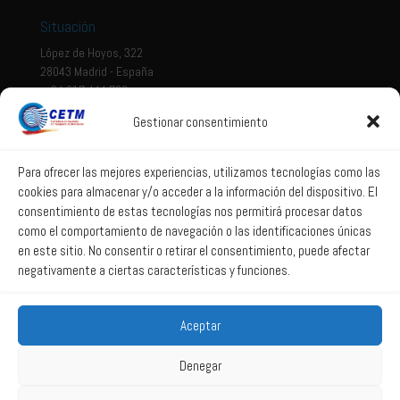
Situación
López de Hoyos, 322
28043 Madrid - España
+ 34 917 444 700
Gestionar consentimiento
Tema legal
Aviso legal
Para ofrecer las mejores experiencias, utilizamos tecnologías como las
cookies para almacenar y/o acceder a la información del dispositivo. El
Política de privacidad
consentimiento de estas tecnologías nos permitirá procesar datos
Política de Sistema Interno de Información
como el comportamiento de navegación o las identificaciones únicas
Política de Cookies
en este sitio. No consentir o retirar el consentimiento, puede afectar
negativamente a ciertas características y funciones.
Correo web
Aceptar
Correo web
Denegar