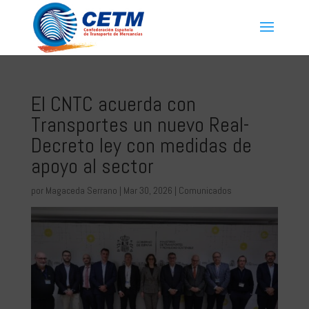
El CNTC acuerda con
Transportes un nuevo Real-
Decreto ley con medidas de
apoyo al sector
por
Magaceda Serrano
|
Mar 30, 2026
|
Comunicados