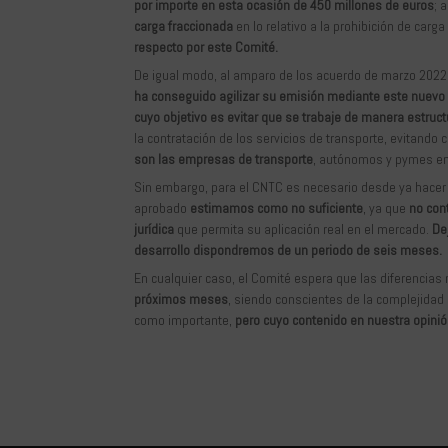
por importe en esta ocasión de 450 millones de euros
; 
carga fraccionada
en lo relativo a la prohibición de carg
respecto por este Comité.
De igual modo, al amparo de los acuerdo de marzo 2022, e
ha conseguido agilizar su emisión mediante este nuevo
cuyo objetivo es evitar que se trabaje de manera estruct
la contratación de los servicios de transporte, evitando
son las empresas de transporte
, autónomos y pymes en
Sin embargo, para el CNTC es necesario desde ya hacer u
aprobado
estimamos como no suficiente
, ya que
no con
jurídica
que permita su aplicación real en el mercado.
De
desarrollo dispondremos de un periodo de seis meses.
En cualquier caso, el Comité espera que las diferencias 
próximos meses
, siendo conscientes de la complejida
como importante,
pero cuyo contenido en nuestra opinión