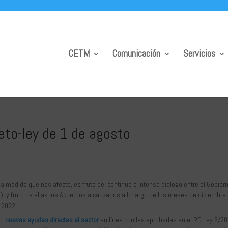
CETM
Comunicación
Servicios
reto-ley de 1 de agosto
a medida que nos afecta, es fruto del continuo e intenso dialogo entre el Gobier
C
), y fruto de ellas los Acuerdos alcanzados a lo largo de los meses de diciembre
 2022.
an
nuevas ayudas directas al sector
en línea con las aprobadas en el RD Ley 6/20