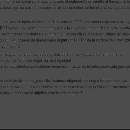
así mismo
se define con mayor precisión el reglamento en cuanto al transporte d
a o descarga por parte del conductor,
el cual no satisface las expectativas puestas
n el que se fijaba la fecha de 31 de Julio de 2022 para tener un proyecto de ley
 RD-Ley
dando un primer paso en lo que a la Ley de Cadena de Transporte se refi
ural por debajo de costes
, y eliminar de manera eficaz los desequilibrios actuale
 con ello situaciones de abuso sobre
la parte más débil de la cadena de suministr
 su mayoría.
n seguimiento puntual de su aplicación efectiva, ya que el texto finalmente
tiene unos mínimos requisitos de seguridad
ja de lado cuestiones nucleares como la limitación de la subcontratación para c
no sean insalvables y, para ello,
estamos dispuestos a seguir trabajando en los
d que supone la puesta en marcha de esta normativa, cuya publicación consider
 deja sin resolver el objetivo para la que se acordó.