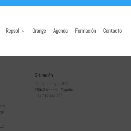
Repsol
Orange
Agenda
Formación
Contacto
Situación
López de Hoyos, 322
28043 Madrid – España
+34 917 444 700
no y
 de
22,