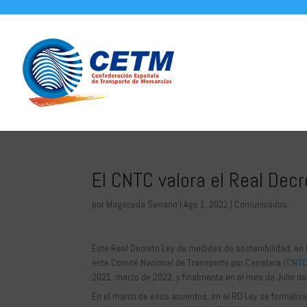
El CNTC valora el Real Dec
por
Magaceda Serrano
|
Ago 1, 2022
|
Comunicados
Este Real Decreto Ley de medidas de sostenibilidad, en l
este Comité Nacional de Transporte por Carretera (
CNT
2021, marzo de 2022, y finalmente en el mes de Julio de
En el marco de esos acuerdos, en el RD Ley se formaliz