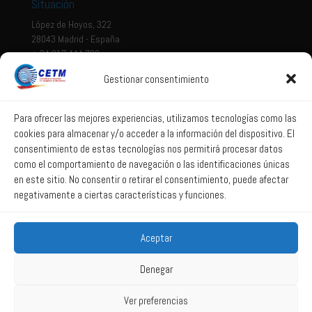
Situación
López de Hoyos, 322
28043 Madrid - España
+ 34 917 444 700
Gestionar consentimiento
Tema legal
Aviso legal
Para ofrecer las mejores experiencias, utilizamos tecnologías como las
cookies para almacenar y/o acceder a la información del dispositivo. El
Política de privacidad
consentimiento de estas tecnologías nos permitirá procesar datos
Política de Sistema Interno de Información
como el comportamiento de navegación o las identificaciones únicas
Política de Cookies
en este sitio. No consentir o retirar el consentimiento, puede afectar
negativamente a ciertas características y funciones.
Correo web
Aceptar
Correo web
Denegar
Ver preferencias