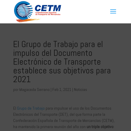
El Grupo de Trabajo para el
impulso del Documento
Electrónico de Transporte
establece sus objetivos para
2021
por
Magaceda Serrano
|
Feb 1, 2021
|
Noticias
El
Grupo de Trabajo
para impulsar el uso de los Documentos
Electrónicos del Transporte (DET), del que forma parte la
Confederación Española de Transporte de Mercancías (CETM),
ha mantenido la primera reunión del año con
un triple objetivo
: