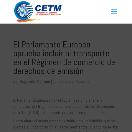
El Parlamento Europeo
aprueba incluir al transporte
en el Régimen de comercio de
derechos de emisión
por
Magaceda Serrano
|
Jun 27, 2022
|
Noticias
El Parlamento Europeo ha votado en sesión plenaria la
ampliación del Régimen de comercio de derechos de emisión
de la UE (ETS II) al transporte por carretera y los edificios.
Hasta ahora el sector estaba excluido y es inadmisible que se
plantee su incorporación en estos momentos, cuando
no existe