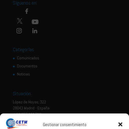
Síguenos en:
Categorías
Comunicados
Documentos
Noticias
Situación
López de Hoyos, 322
28043 Madrid - España
+ 34 917 444 700
Gestionar consentimiento