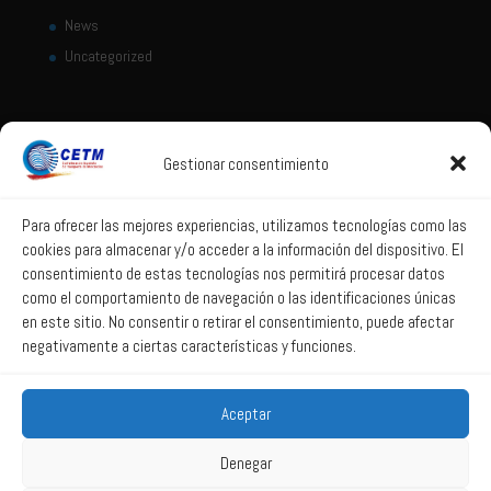
News
Uncategorized
Location
López de Hoyos, 322
Gestionar consentimiento
28043 Madrid - Spain
+ 34 917 444 700
Para ofrecer las mejores experiencias, utilizamos tecnologías como las
cookies para almacenar y/o acceder a la información del dispositivo. El
Legal Notice
consentimiento de estas tecnologías nos permitirá procesar datos
como el comportamiento de navegación o las identificaciones únicas
Legal notice
en este sitio. No consentir o retirar el consentimiento, puede afectar
Privacy policy
negativamente a ciertas características y funciones.
Cookies policy
Aceptar
Denegar