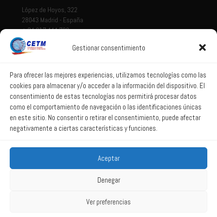
López de Hoyos, 322
28043 Madrid - España
+ 34 917 444 700
Gestionar consentimiento
Tema legal
Aviso legal
Para ofrecer las mejores experiencias, utilizamos tecnologías como las
cookies para almacenar y/o acceder a la información del dispositivo. El
Política de privacidad
consentimiento de estas tecnologías nos permitirá procesar datos
Política de Sistema Interno de Información
como el comportamiento de navegación o las identificaciones únicas
Política de Cookies
en este sitio. No consentir o retirar el consentimiento, puede afectar
negativamente a ciertas características y funciones.
Correo web
Aceptar
Correo web
Denegar
Ver preferencias