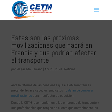
Estas son las próximas
movilizaciones que habrá en
Francia y que podrían afectar
al transporte
por
Magaceda Serrano
|
Abr 20, 2023
|
Noticias
Ante la reforma de las pensiones que el Gobierno francés
pretende llevar a cabo, los sindicatos
no dejan de convocar
movilizaciones
para manifestar su oposición.
Desde la CETM recomendamos a las empresas de transporte y
sus profesionales que tengan en cuenta que normalmente los