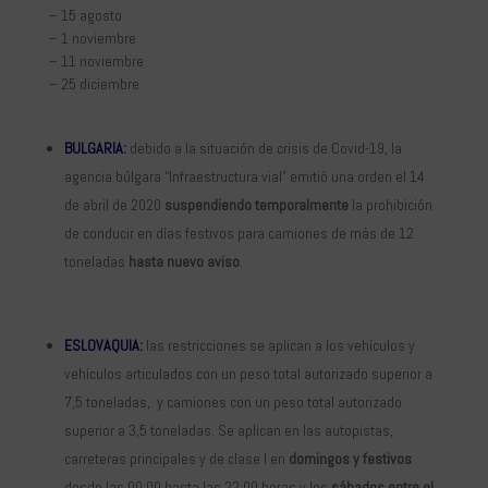
– 15 agosto
– 1 noviembre
– 11 noviembre
– 25 diciembre
BULGARIA:
debido a la situación de crisis de Covid-19, la
agencia búlgara “Infraestructura vial” emitió una orden el 14
de abril de 2020
suspendiendo temporalmente
la prohibición
de conducir en días festivos para camiones de más de 12
toneladas
hasta nuevo aviso
.
ESLOVAQUIA:
las restricciones se aplican a los vehículos y
vehículos articulados con un peso total autorizado superior a
7,5 toneladas, y camiones con un peso total autorizado
superior a 3,5 toneladas. Se aplican en las autopistas,
carreteras principales y de clase I en
domingos y festivos
desde las 00:00 hasta las 22:00 horas y los
sábados entre el