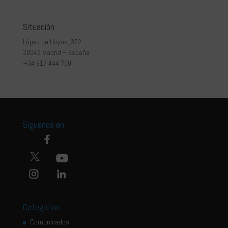
Situación
López de Hoyos, 322
28043 Madrid – España
+34 917 444 700
Síguenos en:
Categorías
Comunicados