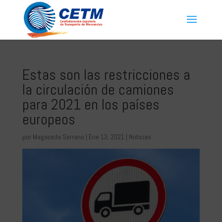
Estas son las restricciones a
la circulación de camiones
para 2021 en los países
europeos
por
Magaceda Serrano
|
Ene 13, 2021
|
Noticias