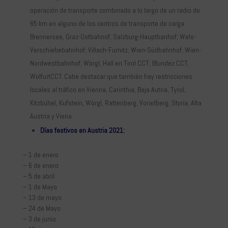
operación de transporte combinado a lo largo de un radio de
65 km en alguno de los centros de transporte de carga:
Brennersee, Graz-Ostbahnof; Salzburg-Hauptbanhof; Wels-
Verschiebebahnhof; Villach-Furnitz; Wien-Südbahnhof; Wien-
Nordwestbahnhof; Wörgl, Hall en Tirol CCT; Blundez CCT,
WolfurtCCT. Cabe destacar que también hay restricciones
locales al tráfico en Vienna, Carinthia, Baja Autria, Tyrol,
Kitzbühel, Kufstein, Wörgl, Rattenberg, Vorarlberg, Styria, Alta
Austria y Viena.
Días festivos en Austria 2021:
– 1 de enero
– 6 de enero
– 5 de abril
– 1 de Mayo
– 13 de mayo
– 24 de Mayo
– 3 de junio