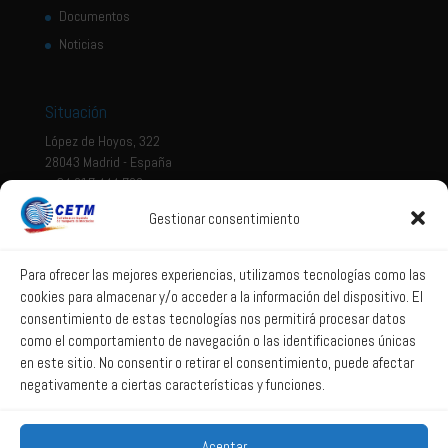
Documentos
Noticias
Situación
López de Hoyos, 322
28043 Madrid - España
+ 34 917 444 700
Gestionar consentimiento
Tema legal
Aviso legal
Para ofrecer las mejores experiencias, utilizamos tecnologías como las
cookies para almacenar y/o acceder a la información del dispositivo. El
Política de privacidad
consentimiento de estas tecnologías nos permitirá procesar datos
Política de Sistema Interno de Información
como el comportamiento de navegación o las identificaciones únicas
Política de Cookies
en este sitio. No consentir o retirar el consentimiento, puede afectar
negativamente a ciertas características y funciones.
Correo web
Aceptar