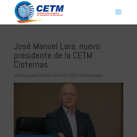
José Manuel Lara, nuevo
presidente de la CETM
Cisternas
por
Magaceda Serrano
|
Ene 22, 2026
|
Comunicados