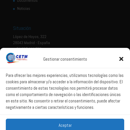
Documentos
Noticias
Situación
López de Hoyos, 322
28043 Madrid - España
+ 34 917 444 700
Gestionar consentimiento
Tema legal
Aviso legal
Para ofrecer las mejores experiencias, utilizamos tecnologías como las
cookies para almacenar y/o acceder a la información del dispositivo. El
Política de privacidad
consentimiento de estas tecnologías nos permitirá procesar datos
Política de Sistema Interno de Información
como el comportamiento de navegación o las identificaciones únicas
Política de Cookies
en este sitio. No consentir o retirar el consentimiento, puede afectar
negativamente a ciertas características y funciones.
Correo web
Aceptar
Correo web