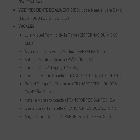
(BALTRANSA)
VICEPRESIDENTE DE ALIMENTICIOS:
José Manuel Lara Sanz
(FELIX FOOD LOGISTICS, S.L.)
VOCALES:
Luis Miguel Tomillo de la Torre (CISTERNAS QUÍMICAS,
SLU)
Álvaro Palacios Pérez-Medina (PANVELPA, S.L.)
Antonio Montero Acacio (PAÑALÓN, S.A.)
Enrique Ortiz Adiego (TRAMISA)
Federico Martín Sancho (TRANSPORTES A. MARTÍN, S.L.)
Rafael Campaña Camacho (TRANSPORTES LÍQUIDOS
CAMPAÑA, S.L.)
Natalia Montero Acacio (TRANSPORTES SANTOS, S.A.)
Elena Soravilla Perelló (TRANSPORTES SOLAZO, S.A.)
Ángel Ferrer Cancho (TRANSPORTES TEIFER, S.L.)