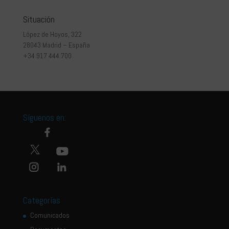
Situación
López de Hoyos, 322
28043 Madrid – España
+34 917 444 700
Síguenos en:
Categorías
Comunicados