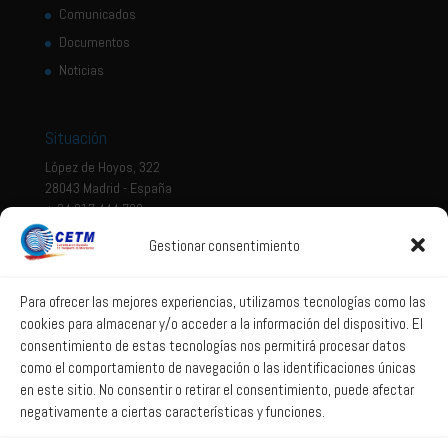
Comunicados
Documentos
Noticias
Situación
López de Hoyos, 322
28043 Madrid - España
+ 34 917 444 700
Gestionar consentimiento
Tema legal
Aviso legal
Para ofrecer las mejores experiencias, utilizamos tecnologías como las
cookies para almacenar y/o acceder a la información del dispositivo. El
Política de privacidad
consentimiento de estas tecnologías nos permitirá procesar datos
Política de Sistema Interno de Información
como el comportamiento de navegación o las identificaciones únicas
Política de Cookies
en este sitio. No consentir o retirar el consentimiento, puede afectar
negativamente a ciertas características y funciones.