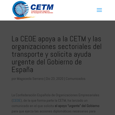
La CEOE apoya a la CETM y las
organizaciones sectoriales del
transporte y solicita ayuda
urgente del Gobierno de
España
por
Magaceda Serrano
|
Dic 23, 2020
|
Comunicados
La Confederación Española de Organizaciones Empresariales
(
CEOE
), de la que forma parte la CETM, ha lanzado un
comunicado en el que solicita
el apoyo “urgente” del Gobierno
para que ejerza las acciones diplomáticas necesarias para