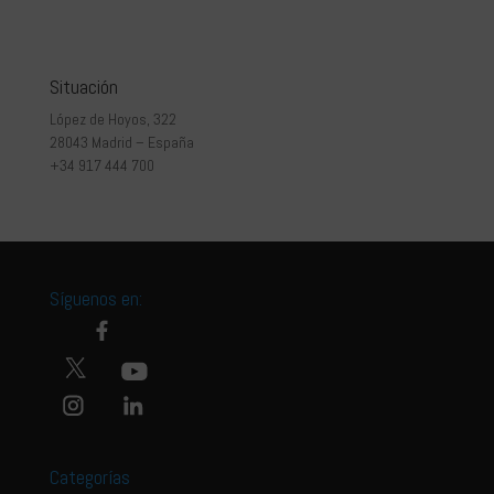
Situación
López de Hoyos, 322
28043 Madrid – España
+34 917 444 700
Síguenos en:
Categorías