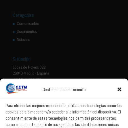
Categorías
Comunicados
Documentos
Noticias
Situación
López de Hoyos, 322
28043 Madrid - España
+ 34 917 444 700
Gestionar consentimiento
Tema legal
Aviso legal
Para ofrecer las mejores experiencias, utilizamos tecnologías como las
cookies para almacenar y/o acceder a la información del dispositivo. El
Política de privacidad
consentimiento de estas tecnologías nos permitirá procesar datos
Política de Sistema Interno de Información
como el comportamiento de navegación o las identificaciones únicas