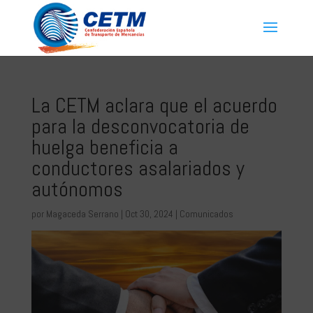
La CETM aclara que el acuerdo
para la desconvocatoria de
huelga beneficia a
conductores asalariados y
autónomos
por
Magaceda Serrano
|
Oct 30, 2024
|
Comunicados