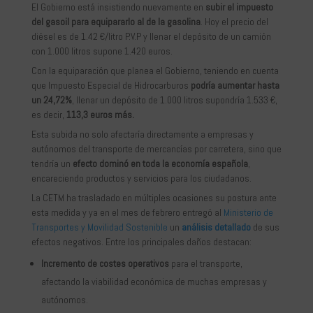
El Gobierno está insistiendo nuevamente en
subir el impuesto
del gasoil para equipararlo al de la gasolina
. Hoy el precio del
diésel es de 1.42 €/litro P.V.P y llenar el depósito de un camión
con 1.000 litros supone 1.420 euros.
Con la equiparación que planea el Gobierno, teniendo en cuenta
que Impuesto Especial de Hidrocarburos
podría aumentar hasta
un 24,72%
, llenar un depósito de 1.000 litros supondría 1.533 €,
es decir,
113,3 euros más.
Esta subida no solo afectaría directamente a empresas y
autónomos del transporte de mercancías por carretera, sino que
tendría un
efecto dominó en toda la economía española
,
encareciendo productos y servicios para los ciudadanos.
La CETM ha trasladado en múltiples ocasiones su postura ante
esta medida y ya en el mes de febrero entregó al
Ministerio de
Transportes y Movilidad Sostenible
un
análisis detallado
de sus
efectos negativos. Entre los principales daños destacan:
Incremento de costes operativos
para el transporte,
afectando la viabilidad económica de muchas empresas y
autónomos.