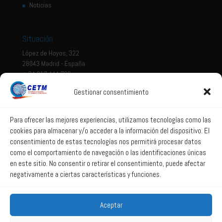
Noticias
Situación
López de Hoyos, 322
28043 Madrid - España
+ 34 917 444 700
Gestionar consentimiento
Tema legal
Aviso legal
Para ofrecer las mejores experiencias, utilizamos tecnologías como las
cookies para almacenar y/o acceder a la información del dispositivo. El
Política de privacidad
consentimiento de estas tecnologías nos permitirá procesar datos
Política de Sistema Interno de Información
como el comportamiento de navegación o las identificaciones únicas
Política de Cookies
en este sitio. No consentir o retirar el consentimiento, puede afectar
negativamente a ciertas características y funciones.
Correo web
Aceptar
Correo web