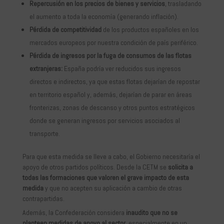
Repercusión en los precios de bienes y servicios
, trasladando
el aumento a toda la economía (generando inflación).
Pérdida de competitividad
de los productos españoles en los
mercados europeos por nuestra condición de país periférico.
Pérdida de ingresos por la fuga de consumos de las flotas
extranjeras:
España podría ver reducidos sus ingresos
directos e indirectos, ya que estas flotas dejarían de repostar
en territorio español y, además, dejarían de parar en áreas
fronterizas, zonas de descanso y otros puntos estratégicos
donde se generan ingresos por servicios asociados al
transporte.
Para que esta medida se lleve a cabo, el Gobierno necesitaría el
apoyo de otros partidos políticos. Desde la CETM se
solicita a
todas las formaciones que valoren el grave impacto de esta
medida
y que no acepten su aplicación a cambio de otras
contrapartidas.
Además, la Confederación considera
inaudito que no se
planteen medidas de apoyo al sector
, especialmente en un