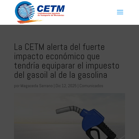
La CETM alerta del fuerte
impacto económico que
tendría equiparar el impuesto
del gasoil al de la gasolina
por
Magaceda Serrano
|
Dic 12, 2025
|
Comunicados