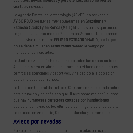
que traerá
lluvias intensas y persistentes, así como fuertes
vientos y nevadas.
La Agencia Estatal de Meteorología (AEMET) ha activado el
AVISO ROJO
por lluvias muy abundantes
en Grazalema y
Estrecho (Cádiz) y en Ronda (Málaga)
, zonas en las que pueden
llegar a acumularse más de 200 mm en 24 horas. Recordamos
que el aviso rojo implica
PELIGRO EXTRAORDINARIO, por lo que
no se debe circular en estas zonas
debido al peligro por
inundaciones y crecidas.
La Junta de Andalucía ha suspendido todas las clases en toda
Andalucía, salvo en Almería, así como actividades en diferentes
centros asistenciales y deportivos, y ha pedido a la población
que evite desplazamientos.
La Dirección General de Tráfico (DGT) también ha alertado sobre
esta situación y ha señalado que “llueve sobre mojado”, puesto
que
hay numerosas carreteras cortadas por inundaciones
debido a las lluvias de los últimos días, ninguna de ellas de alta
capacidad, en Andalucía, Castilla-La Mancha y Extremadura.
Avisos por nevadas
No solo las lluvias pueden complicar la circulación mañana