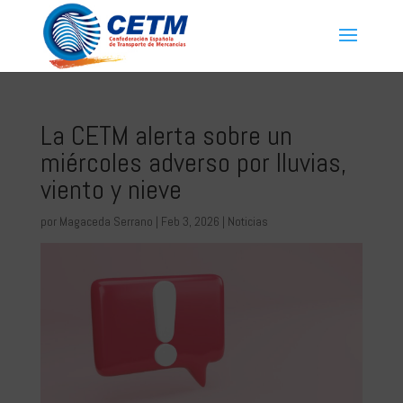
La CETM alerta sobre un
miércoles adverso por lluvias,
viento y nieve
por
Magaceda Serrano
|
Feb 3, 2026
|
Noticias