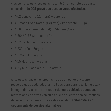
vías comarcales y locales, sino también en carreteras de alta
capacidad.
La DGT prevé que puedan verse afectadas:
A-52 Benavente (Zamora) – Ourense
A-6 Madrid-San Rafael (Segovia) / Benavente – Lugo
AP-6 Guadarrama (Madrid) – Adanero (Ávila)
A-66/ AP- 66 Asturias- León
A-67 Santander – Palencia
A-231 León – Burgos
A-1 Madrid – Burgos
A-15 Medinaceli – Soria
A-2 y R-2 Guadalajara – Calatayud
Ante esta situación, el organismo que dirige Pere Navarro
recuerda que puede adoptar medidas para garantizar la fluidez y
la seguridad vial como las
restricciones a vehículos pesados,
restricciones de otros vehículos que no cuenten con neumáticos
de invierno o cadenas, límites de velocidad,
cortes totales o
seguimiento de desvíos alternativos.