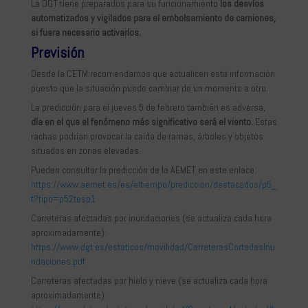
La DGT tiene preparados para su funcionamiento
los desvíos
automatizados y vigilados para el embolsamiento de camiones,
si fuera necesario activarlos.
Previsión
Desde la CETM recomendamos que actualicen esta información
puesto que la situación puede cambiar de un momento a otro.
La predicción para el jueves 5 de febrero también es adversa,
día en el que el fenómeno más significativo será el viento.
Estas
rachas podrían provocar la caída de ramas, árboles y objetos
situados en zonas elevadas.
Pueden consultar la predicción de la AEMET en este enlace:
https://www.aemet.es/es/eltiempo/prediccion/destacados/p5_
t?tipo=p52tesp1
Carreteras afectadas por inundaciones (se actualiza cada hora
aproximadamente):
https://www.dgt.es/estaticos/movilidad/CarreterasCortadasInu
ndaciones.pdf
Carreteras afectadas por hielo y nieve (se actualiza cada hora
aproximadamente):