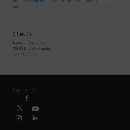
https://www.dgt.es/estaticos/movilidad/CarreterasAfectadasVI.
pdf
Situación
López de Hoyos, 322
28043 Madrid – España
+34 917 444 700
Síguenos en: