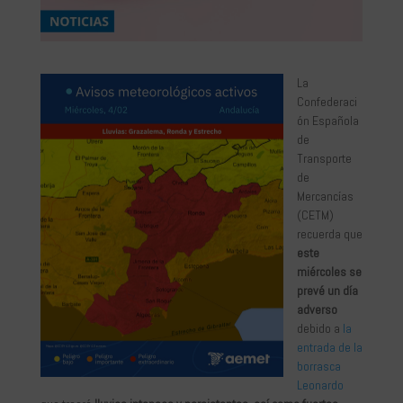
La
Confederaci
ón Española
de
Transporte
de
Mercancías
(CETM)
recuerda que
este
miércoles se
prevé un día
adverso
debido a
la
entrada de la
borrasca
Leonardo