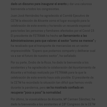
dado un discurso para inaugurar el evento
y dar una calurosa
bienvenida a todos los congresistas.
Juan José Hernández ha agradecido al Comité Ejecutivo de
CETM la elección de Alicante como el lugar escogido para la
celebración de este evento y ha tenido un recuerdo especial
para todas las personas y familiares afectados por el Covid-19.
El presidente de FETRAMA ha hecho
un llamamiento a las
Administraciones para que valoren al sector “como se merece”
y
ha recalcado que el transporte de mercancías es un sector
imprescindible. “Espero que podamos compartir y deliberar cual
va a ser el futuro de nuestro sector”, ha señalado.
Por su parte, Ovidio de la Roza, ha dado la bienvenida a los
asistentes y ha agradecido la colaboración del Ayuntamiento de
Alicante y el trabajo realizado por FETRAMA para la que la
celebración de este evento haya sido posible. El presidente de
la CETM ha recordado la situación tan difícil que hemos vivido
durante la pandemia, pero
se ha mostrado confiado en
recuperar “poco a poco” la normalidad
.
Por último, la vicealcaldesa de Alicante, Mª Carmen Sánchez, ha
dado la bienvenida a los asistentes el 18º Congreso de la CETM