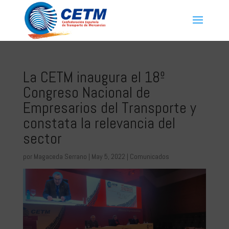
La CETM inaugura el 18º
Congreso Nacional de
Empresarios del Transporte y
constata la relevancia del
sector
por
Magaceda Serrano
|
May 5, 2022
|
Comunicados