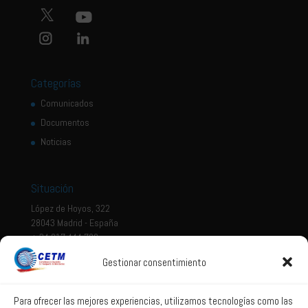
Categorías
Comunicados
Documentos
Noticias
Situación
López de Hoyos, 322
28043 Madrid - España
+ 34 917 444 700
Gestionar consentimiento
Tema legal
Aviso legal
Para ofrecer las mejores experiencias, utilizamos tecnologías como las