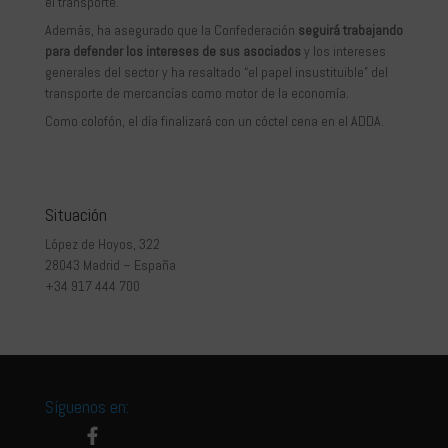
el transporte.
Además, ha asegurado que la Confederación
seguirá trabajando
para defender los intereses de sus asociados
y los intereses
generales del sector y ha resaltado “el papel insustituible” del
transporte de mercancías como motor de la economía.
Como colofón, el día finalizará con un cóctel cena en el ADDA.
Situación
López de Hoyos, 322
28043 Madrid – España
+34 917 444 700
Síguenos en: