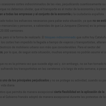
 ocasiones cortes indiscriminados de las vías, perjudicando cuantiosamente su
porque no debemos olvidar, que el transporte es el motor de la economía y los ret
can a todas las empresas y al conjunto de la economía
y la ciudadanía española.
ado todos los esfuerzos necesarios para paliar esta situación, ya que
no se est
 mercancías y personas, a sabiendas de que La Junquera (Gerona) es la princip
e 20.000 camiones.
 pero sí la forma de realizarlo. El
bloqueo indiscriminado
que sufre hoy Cataluñ
, los cortes han impedido la llegada a tiempo de viajeros y transportistas, altera
destrozo de mobiliario urbano son más que considerables. Para el sector del
ios
, por lo que, de seguir esta situación, muchas empresas no podrán asumir el 
s que no es la primera vez que sucede algo así y, sin embargo, no se han tomado 
 sufriendo los transportistas en las carreteras a lo largo de esta semana, a pesa
 uno de los principales perjudicados
y no se protege su actividad, cuando su pa
vida diaria.
ecutivo que permita de manera excepcional
cierta flexibilidad en la aplicación de la
 el Gobierno francés adoptó de manera excepcional durante las protestas de lo