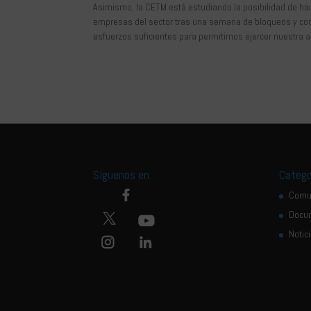
Asimismo, la CETM está estudiando la posibilidad de ha
empresas del sector tras una semana de bloqueos y cort
esfuerzos suficientes para permitirnos ejercer nuestra ac
Síguenos en:
Catego
Comu
Docu
Notic