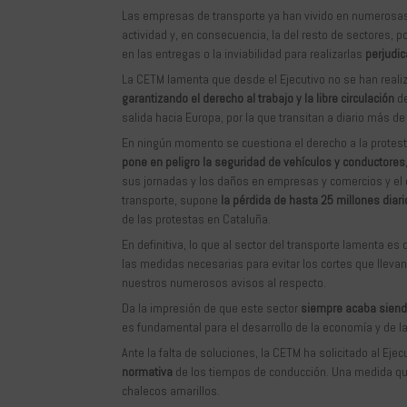
Las empresas de transporte ya han vivido en numerosas
actividad y, en consecuencia, la del resto de sectores, 
en las entregas o la inviabilidad para realizarlas
perjudi
La CETM lamenta que desde el Ejecutivo no se han realiz
garantizando el derecho al trabajo y la libre circulación
de
salida hacia Europa, por la que transitan a diario más d
En ningún momento se cuestiona el derecho a la protesta,
pone en peligro la seguridad de vehículos y conductores
sus jornadas y los daños en empresas y comercios y el 
transporte, supone
la pérdida de hasta 25 millones diar
de las protestas en Cataluña.
En definitiva, lo que al sector del transporte lamenta e
las medidas necesarias para evitar los cortes que llevan
nuestros numerosos avisos al respecto.
Da la impresión de que este sector
siempre acaba siendo
es fundamental para el desarrollo de la economía y de la 
Ante la falta de soluciones, la CETM ha solicitado al Ej
normativa
de los tiempos de conducción. Una medida que
chalecos amarillos.