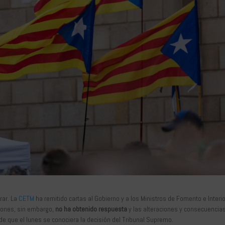
rar. La
CETM
ha remitido cartas al Gobierno y a los Ministros de Fomento e Interio
ciones, sin embargo,
no ha obtenido respuesta
y las alteraciones y consecuencia
e que el lunes se conociera la decisión del Tribunal Supremo.