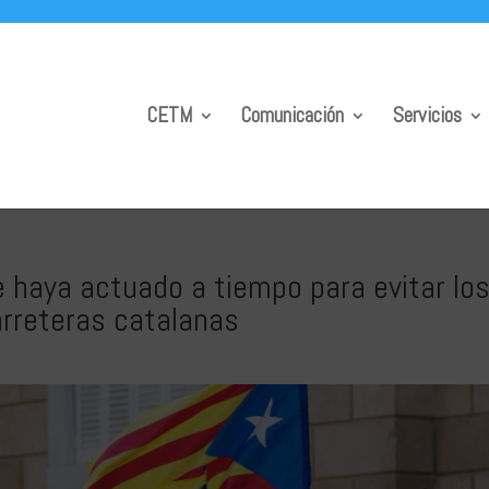
CETM
Comunicación
Servicios
 haya actuado a tiempo para evitar lo
arreteras catalanas