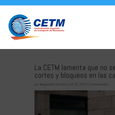
La CETM lamenta que no se
cortes y bloqueos en las c
por
Magaceda Serrano
|
Oct 18, 2019
|
Comunicados