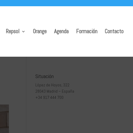
Repsol
Orange
Agenda
Formación
Contacto
s
Situación
López de Hoyos, 322
28043 Madrid – España
+34 917 444 700