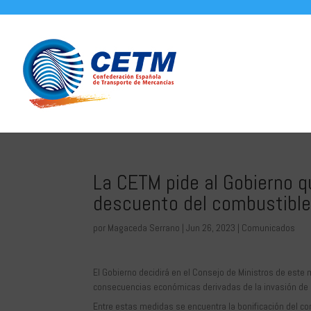
La CETM pide al Gobierno 
descuento del combustible 
por
Magaceda Serrano
|
Jun 26, 2023
|
Comunicados
El Gobierno decidirá en el Consejo de Ministros de est
consecuencias económicas derivadas de la invasión de 
Entre estas medidas se encuentra la bonificación del co