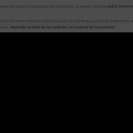
enso del consumo provocado por la inflación, lo que en conjunto
podría llevarno
 por carretera necesitan que esta ayuda se mantenga para poder hacer frente a
idemos,
dependen el resto de los sectores y el conjunto de la economía.