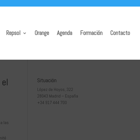
Repsol
Orange
Agenda
Formación
Contacto
 el
Situación
López de Hoyos, 322
28043 Madrid – España
+34 917 444 700
a las
mité