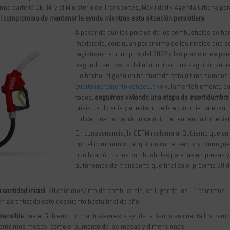
rma parte la CETM, y el Ministerio de Transportes, Movilidad y Agenda Urbana par
l compromiso de mantener la ayuda mientras esta situación persistiera
.
A pesar de que los precios de los combustibles se ha
moderado, continúan por encima de los niveles que s
registraron a principios del 2022 y las previsiones par
segundo semestre del año indican que seguirán subi
De hecho, el gasóleo ha anotado esta última semana
cuarto incremento consecutivo
y, lamentablemente p
todos,
seguimos viviendo una etapa de incertidumbre
crisis de Ucrania y el estado de la economía parecen
indicar que no habrá un cambio de tendencia inmediat
En consecuencia, la CETM reclama al Gobierno que c
con el compromiso adquirido con el sector y prorrogue
bonificación de los combustibles para las empresas y
autónomos del transporte que finaliza el próximo 30 
cantidad inicial
, 20 céntimos/litro de combustible, en lugar de los 10 céntimos
nen garantizado este descuento hasta final de año.
rensible
que el Gobierno no mantuviera esta ayuda teniendo en cuenta los camb
los próximos meses, como el aumento de las masas y dimensiones.