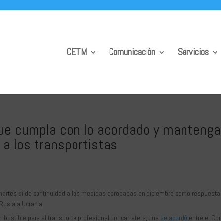
CETM
Comunicación
Servicios
que cumpla con lo acordado y mantenga
a los transportistas
e martes si da continuidad a las medidas aprobadas en diciembre como respuesta 
Rusia a Ucrania.
mbustible para el transporte profesional por carretera, que
se acordó
entre el Co