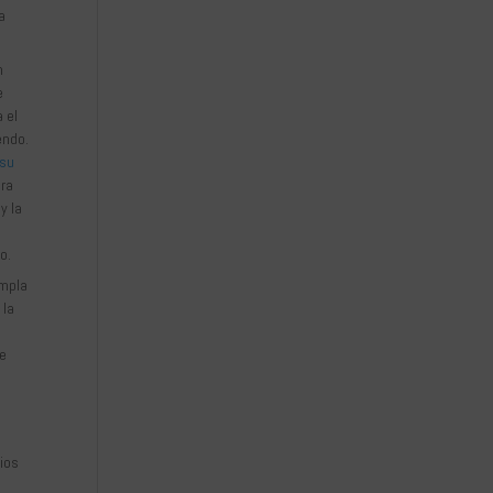
a
n
e
a el
endo.
su
ara
y la
o.
umpla
 la
de
ios