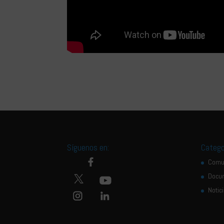
Síguenos en:
Catego
Comu
Docu
Notic