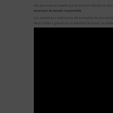
Hay que tener en cuenta que ya se está notando un desc
escenario de tensión imprevisible
.
Las empresas y autónomos del transporte de mercancías
altos costes y garantizar su actividad de la que, no olv