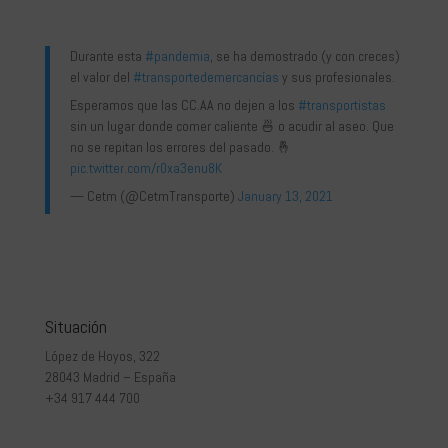
Durante esta
#pandemia
, se ha demostrado (y con creces)
el valor del
#transportedemercancías
y sus profesionales.
Esperamos que las CC.AA no dejen a los
#transportistas
sin un lugar donde comer caliente 🍜 o acudir al aseo. Que
no se repitan los errores del pasado. 🤞
pic.twitter.com/r0xa3enu8K
— Cetm (@CetmTransporte)
January 13, 2021
Situación
López de Hoyos, 322
28043 Madrid – España
+34 917 444 700