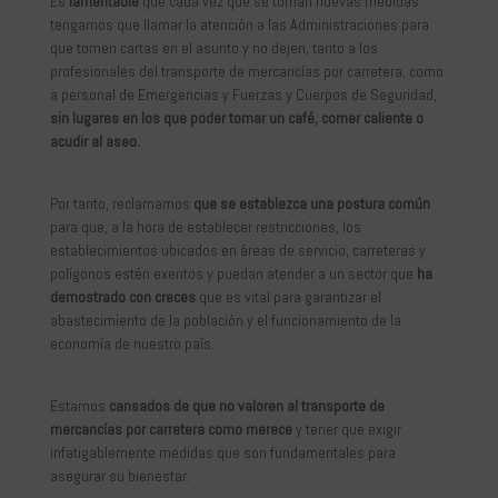
Es
lamentable
que cada vez que se toman nuevas medidas
tengamos que llamar la atención a las Administraciones para
que tomen cartas en el asunto y no dejen, tanto a los
profesionales del transporte de mercancías por carretera, como
a personal de Emergencias y Fuerzas y Cuerpos de Seguridad,
sin lugares en los que poder tomar un café, comer caliente o
acudir al aseo.
Por tanto, reclamamos
que se establezca una postura común
para que, a la hora de establecer restricciones, los
establecimientos ubicados en áreas de servicio, carreteras y
polígonos estén exentos y puedan atender a un sector que
ha
demostrado con creces
que es vital para garantizar el
abastecimiento de la población y el funcionamiento de la
economía de nuestro país.
Estamos
cansados de que no valoren al transporte de
mercancías por carretera como merece
y tener que exigir
infatigablemente medidas que son fundamentales para
asegurar su bienestar.