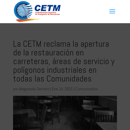
La CETM reclama la apertura
de la restauración en
carreteras, áreas de servicio y
polígonos industriales en
todas las Comunidades
por
Magaceda Serrano
|
Ene 14, 2021
|
Comunicados