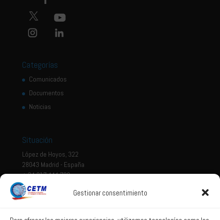
Categorías
Comunicados
Documentos
Noticias
Situación
López de Hoyos, 322
28043 Madrid - España
+ 34 917 444 700
Gestionar consentimiento
Tema legal
Aviso legal