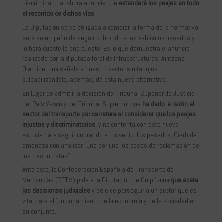
discriminatoria, ahora anuncia que
extenderá los peajes en todo
el recorrido de dichas vías
.
La Diputación se ve obligada a cambiar la forma de la normativa
ante su empeño de seguir cobrando a los vehículos pesados y
lo hará cueste lo que cueste. Es lo que demuestra el anuncio
realizado por la diputada foral de Infraestructuras, Aintzane
Oiarbide, que señala a nuestro sector sin tapujos
culpabilizándole, además, de esta nueva alternativa.
En lugar de admitir la decisión del Tribunal Superior de Justicia
del País Vasco y del Tribunal Supremo, que
ha dado la razón al
sector del transporte por carretera al considerar que los peajes
injustos y discriminatorios
, y no contenta con esta nueva
astucia para seguir cobrando a los vehículos pesados, Oiarbide
amenaza con analizar “uno por uno los casos de reclamación de
los trasportistas”.
Ante esto, la Confederación Española de Transporte de
Mercancías (CETM) pide a la Diputación de Guipúzcoa
que acate
las decisiones judiciales
y deje de perseguir a un sector que es
vital para el funcionamiento de la economía y de la sociedad en
su conjunto.