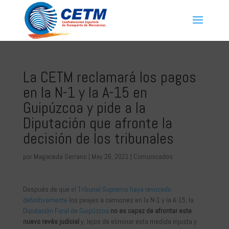
La CETM reclamará los pagos
en la N-1 y la A-15 en
Guipúzcoa y pide a la
Diputación que afronte la
decisión de los tribunales
por
Magaceda Serrano
|
May 26, 2021
|
Comunicados
Después de que
el Tribunal Supremo haya revocado
definitivamente
los peajes a camiones en la N-1 y la A-15, la
Diputación Foral de Guipúzcoa
no es capaz de afrontar este
nuevo revés judicial
y, lejos de eliminar esta medida injusta y