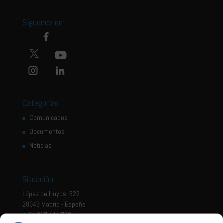
Síguenos en:
Categorías
Comunicados
Documentos
Noticias
Situación
López de Hoyos, 322
28043 Madrid - España
+ 34 917 444 700