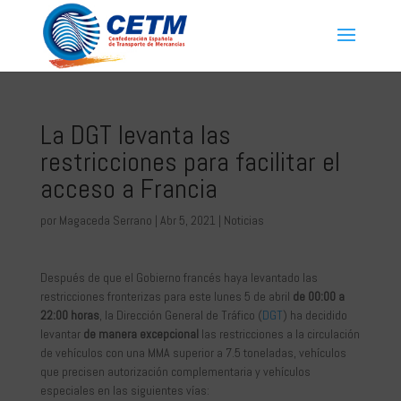
La DGT levanta las
restricciones para facilitar el
acceso a Francia
por
Magaceda Serrano
|
Abr 5, 2021
|
Noticias
Después de que el Gobierno francés haya levantado las
restricciones fronterizas para este lunes 5 de abril
de 00:00 a
22:00 horas
, la Dirección General de Tráfico (
DGT
) ha decidido
levantar
de manera excepcional
las restricciones a la circulación
de vehículos con una MMA superior a 7.5 toneladas, vehículos
que precisen autorización complementaria y vehículos
especiales en las siguientes vías: