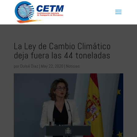
La Ley de Cambio Climático
deja fuera las 44 toneladas
por
Dulsé Diaz
|
May 22, 2020
|
Noticias