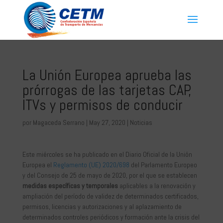
La Unión Europea aprueba las
prórrogas de las tarjetas CAP,
ITVs y permisos de conducir
por
Magaceda Serrano
|
May 27, 2020
|
Noticias
Este miércoles se ha publicado en el Diario Oficial de la Unión
Europea el
Reglamento (UE) 2020/698
del Parlamento Europeo
y del Consejo de 25 de mayo de 2020, por el que se establecen
medidas específicas y temporales
aplicables a la renovación y
ampliación del período de validez de determinados certificados,
permisos, licencias y autorizaciones y al aplazamiento de
determinados controles periódicos y formación ante la crisis del