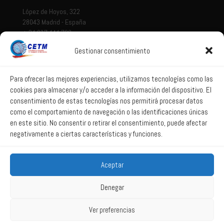
López de Hoyos, 322
28043 Madrid - España
+ 34 917 444 700
Gestionar consentimiento
Tema legal
Aviso legal
Para ofrecer las mejores experiencias, utilizamos tecnologías como las
cookies para almacenar y/o acceder a la información del dispositivo. El
Política de privacidad
consentimiento de estas tecnologías nos permitirá procesar datos
Política de Sistema Interno de Información
como el comportamiento de navegación o las identificaciones únicas
Política de Cookies
en este sitio. No consentir o retirar el consentimiento, puede afectar
negativamente a ciertas características y funciones.
Correo web
Aceptar
Correo web
Denegar
Ver preferencias