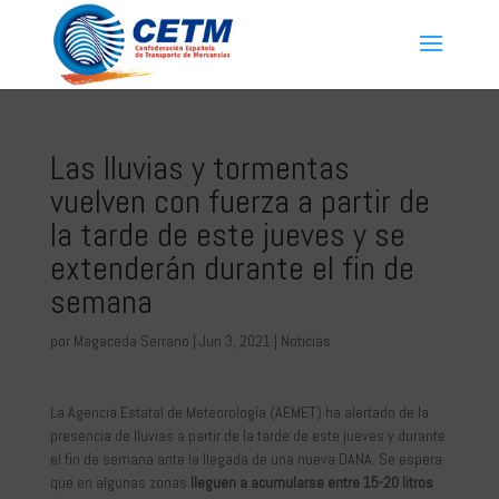
Las lluvias y tormentas
vuelven con fuerza a partir de
la tarde de este jueves y se
extenderán durante el fin de
semana
por
Magaceda Serrano
|
Jun 3, 2021
|
Noticias
La Agencia Estatal de Meteorología (AEMET) ha alertado de la
presencia de lluvias a partir de la tarde de este jueves y durante
el fin de semana ante la llegada de una nueva DANA. Se espera
que en algunas zonas
lleguen a acumularse entre 15-20 litros