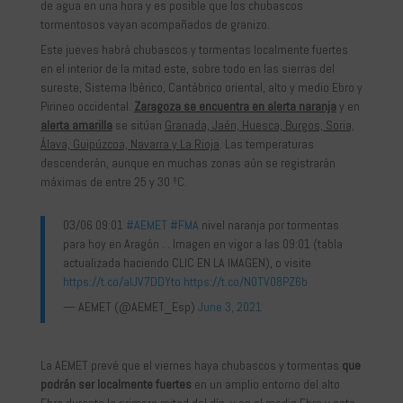
de agua en una hora y es posible que los chubascos
tormentosos vayan acompañados de granizo.
Este jueves habrá chubascos y tormentas localmente fuertes
en el interior de la mitad este, sobre todo en las sierras del
sureste, Sistema Ibérico, Cantábrico oriental, alto y medio Ebro y
Pirineo occidental.
Zaragoza se encuentra en alerta naranja
y en
alerta amarilla
se sitúan
Granada, Jaén, Huesca, Burgos, Soria,
Álava, Guipúzcoa, Navarra y La Rioja
. Las temperaturas
descenderán, aunque en muchas zonas aún se registrarán
máximas de entre 25 y 30 ºC.
03/06 09:01
#AEMET
#FMA
nivel naranja por tormentas
para hoy en Aragón . . Imagen en vigor a las 09:01 (tabla
actualizada haciendo CLIC EN LA IMAGEN), o visite
https://t.co/aIJV7DDYto
https://t.co/N0TV08PZ6b
— AEMET (@AEMET_Esp)
June 3, 2021
La AEMET prevé que el viernes haya chubascos y tormentas
que
podrán ser localmente fuertes
en un amplio entorno del alto