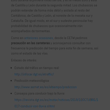
Ebro durante la primera mitad del día, y en el medio Ebro y este
de Castilla y León durante la segunda mitad. Los chubascos se
podrán extender de forma más débil y aislada al resto del
Cantábrico, de Castilla y León, al noreste de la meseta sur y
Cataluña. De igual modo, en el sur y sudeste peninsular hay
probabilidad de chubascos que ocasionalmente irán
acompañados de tormentas.
Como en
anteriores ocasiones
, desde la CETM pedimos
precaución en las carreteras
y aconsejamos consultar con
frecuencia la predicción del tiempo para este fin de semana, así
como el estado de las vías.
Enlaces de interés:
Estado del tráfico en tiempo real:
http://infocar.dgt.es/etraffic/
Predicción meteorológica:
http://www.aemet.es/es/eltiempo/prediccion
Consejos para conducir bajo la lluvia:
https://revista.dgt.es/es/motor/noticias/2019/10OCTUBRE/1
017-conducir-con-lluvia.shtml