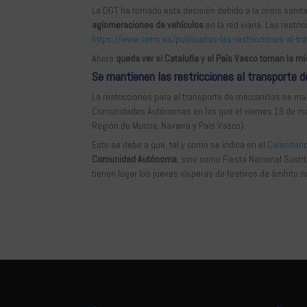
La DGT ha tomado esta decisión debido a la crisis sanit
aglomeraciones de vehículos
en la red viaria. Las restr
https://www.cetm.es/publicadas-las-restricciones-al-tr
Ahora
queda ver si Cataluña y el País Vasco toman la m
Se mantienen las restricciones al transporte 
La restricciones para el transporte de mercancías se m
Comunidades Autónomas en las que el viernes 19 de mar
Región de Murcia, Navarra y País Vasco).
Esto se debe a que, tal y como se indica en el
Calendari
Comunidad Autónoma
, sino como Fiesta Nacional Sustit
tienen lugar los jueves vísperas de festivos de ámbito n