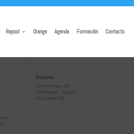
Repsol
Orange
Agenda
Formación
Contacto
Situación
López de Hoyos, 322
28043 Madrid – España
+34 917 444 700
s con
II,