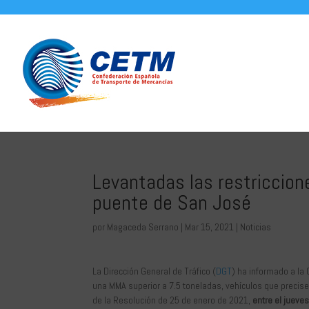
Levantadas las restriccione
puente de San José
por
Magaceda Serrano
|
Mar 15, 2021
|
Noticias
La Dirección General de Tráfico (
DGT
) ha informado a la
una MMA superior a 7.5 toneladas, vehículos que precis
de la Resolución de 25 de enero de 2021,
entre el jueve