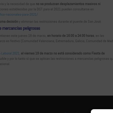
aria y la necesidad de que
no se produzcan desplazamientos masivos ni
icciones establecidas por la DGT para el 2021 pueden consultarse en
afico-nacionales-para-2021/
isma decisión
y eliminan las restricciones durante el puente de San José.
de mercancías peligrosas
antienen este jueves 18 de marzo,
en horario de 16:00 a 24:00 horas
, en las
zo es festivo (Comunidad Valenciana, Extremadura, Galicia, Comunidad de Madr
o Laboral 2021
,
el viernes 19 de marzo no está considerado como Fiesta de
uible y por lo tanto sí que se aplican las restricciones a mercancías peligrosas q
acional.