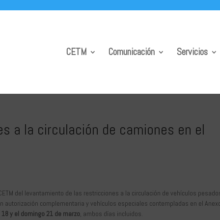
CETM
Comunicación
Servicios
s a la circulación de camiones en el
 CETM del levantamiento de las restricciones a la circulación de vehículos pesado
en autorización complementaria y vehículos especiales contempladas en el Anexo 
s 18 y el domingo 21 de marzo
, ambos días incluidos.