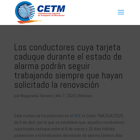
Los conductores cuya tarjeta
caduque durante el estado de
alarma podrán seguir
trabajando siempre que hayan
solicitado la renovación
por
Magaceda Serrano
|
Abr 7, 2020
|
Noticias
Este martes se ha publicado en el
BOE
la Orden TMA/324/2020,
de 6 de abril, por la que se establece que, aquellos conductores
cuya tarjeta caduque entre el 6 de marzo y 15 días hábiles
posteriores a la finalización del estado de alarma (ambos días