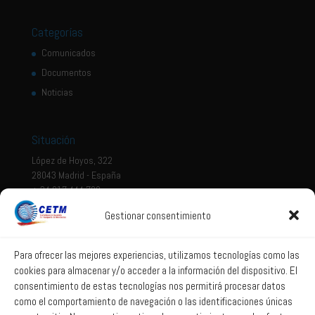
Categorías
Comunicados
Documentos
Noticias
Situación
López de Hoyos, 322
28043 Madrid - España
+ 34 917 444 700
Gestionar consentimiento
Tema legal
Aviso legal
Para ofrecer las mejores experiencias, utilizamos tecnologías como las
cookies para almacenar y/o acceder a la información del dispositivo. El
Política de privacidad
consentimiento de estas tecnologías nos permitirá procesar datos
Política de Sistema Interno de Información
como el comportamiento de navegación o las identificaciones únicas
Política de Cookies