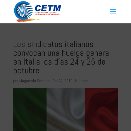
Los sindicatos italianos
convocan una huelga general
en Italia los días 24 y 25 de
octubre
por
Magaceda Serrano
|
Oct 22, 2019
|
Noticias