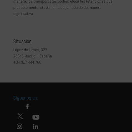
manera, los transportistas podrán eludir las retenciones que,
probablemente, afectarían a su jornada de de manera
significativa.
Situación
López de Hoyos, 322
28043 Madrid – España
+34 917 444 700
Síguenos en: