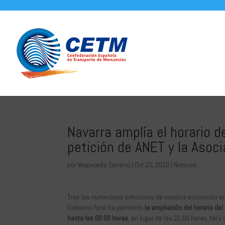
Navarra amplía el horario de
petición de ANET y la Asoc
por
Magaceda Serrano
|
Oct 23, 2020
|
Noticias
Tras las numerosas peticiones de nuestra asociación e
Gobierno foral ha permitido
la ampliación del horario del
hasta las 00:00 horas
, en lugar de las 21:00 horas, tal