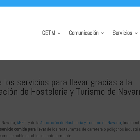
CETM
Comunicación
Servicios
 los servicios para llevar gracias a la
iación de Hostelería y Turismo de Navar
n Navarra,
ANET
, y de la
Asociación de Hostelería y Turismo de Navarra
, finalment
 servicio comida para llevar
de los restaurantes de carretera o polígonos industri
 y como se había establecido anteriormente.