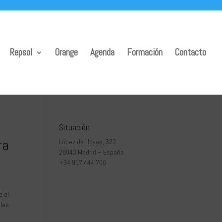
Repsol
Orange
Agenda
Formación
Contacto
Situación
ra
López de Hoyos, 322
28043 Madrid – España
+34 917 444 700
e el
ales