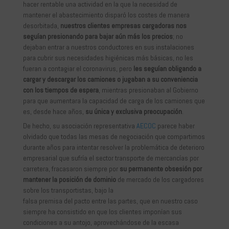
hacer rentable una actividad en la que la necesidad de
mantener el abastecimiento disparó los costes de manera
desorbitada,
nuestros clientes empresas cargadoras nos
seguían presionando para bajar aún más los precios
; no
dejaban entrar a nuestros conductores en sus instalaciones
para cubrir sus necesidades higiénicas más básicas, no les
fueran a contagiar el coronavirus, pero
les seguían obligando a
cargar y descargar los camiones
o jugaban a su conveniencia
con los tiempos de espera
, mientras presionaban al Gobierno
para que aumentara la capacidad de carga de los camiones que
es, desde hace años,
su única y exclusiva preocupación
.
De hecho, su asociación representativa
AECOC
parece haber
olvidado que todas las mesas de negociación que compartimos
durante años para intentar resolver la problemática de deterioro
empresarial que sufría el sector transporte de mercancías por
carretera, fracasaron siempre por
su permanente obsesión por
mantener la posición de dominio
de mercado de los cargadores
sobre los transportistas, bajo la
falsa premisa del pacto entre las partes, que en nuestro caso
siempre ha consistido en que los clientes imponían sus
condiciones a su antojo, aprovechándose de la escasa