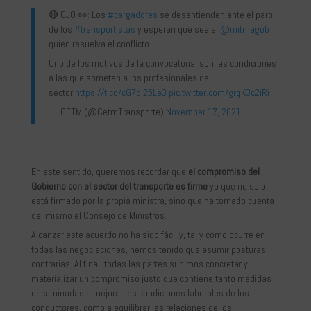
🔴 OJO 👀: Los
#cargadores
se desentienden ante el paro
de los
#transportistas
y esperan que sea el
@mitmagob
quien resuelva el conflicto.
Uno de los motivos de la convocatoria, son las condiciones
a las que someten a los profesionales del
sector.
https://t.co/cG7oi25Le3
pic.twitter.com/grqK3c2iRi
— CETM (@CetmTransporte)
November 17, 2021
En este sentido, queremos recordar que
el compromiso del
Gobierno con el sector del transporte es firme
ya que no solo
está firmado por la propia ministra, sino que ha tomado cuenta
del mismo el Consejo de Ministros.
Alcanzar este acuerdo no ha sido fácil y, tal y como ocurre en
todas las negociaciones, hemos tenido que asumir posturas
contrarias. Al final, todas las partes supimos concretar y
materializar un compromiso justo que contiene tanto medidas
encaminadas a mejorar las condiciones laborales de los
conductores, como a equilibrar las relaciones de los