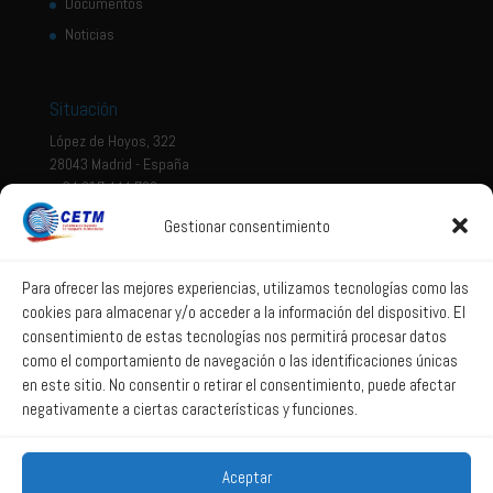
Documentos
Noticias
Situación
López de Hoyos, 322
28043 Madrid - España
+ 34 917 444 700
Gestionar consentimiento
Tema legal
Aviso legal
Para ofrecer las mejores experiencias, utilizamos tecnologías como las
cookies para almacenar y/o acceder a la información del dispositivo. El
Política de privacidad
consentimiento de estas tecnologías nos permitirá procesar datos
Política de Sistema Interno de Información
como el comportamiento de navegación o las identificaciones únicas
Política de Cookies
en este sitio. No consentir o retirar el consentimiento, puede afectar
negativamente a ciertas características y funciones.
Correo web
Aceptar
Correo web