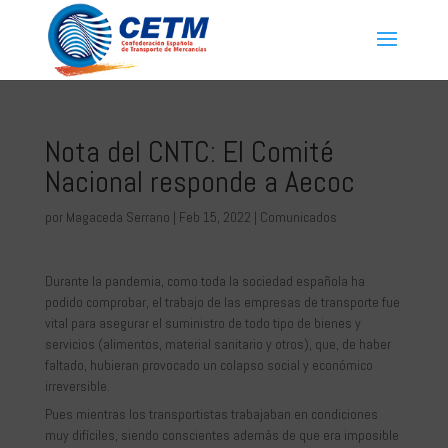
Nota del CNTC: El Comité
Nacional responde a Aecoc
por
Magaceda Serrano
|
Feb 15, 2022
|
Comunicados
Durante la pandemia, como toda la sociedad española ha
podido comprobar, el trabajo de las empresas de transporte fue
vital para asegurar el suministro de todo tipo de bienes y
servicios (alimentos, material sanitario y otros), que, de haber
faltado, hubieran provocado un colapso social y económico
irreversible.
Pues mientras los transportistas trabajaban en condiciones
muy difíciles, siendo conscientes además de que era imposible