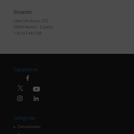
Situación
López de Hoyos, 322
28043 Madrid – España
+34 917 444 700
Síguenos en:
Categorías
Comunicados