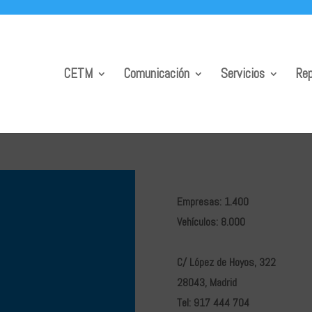
CETM
Comunicación
Servicios
Rep
Empresas: 1.400
Vehículos: 8.000
C/ López de Hoyos, 322
28043, Madrid
Tel: 917 444 704