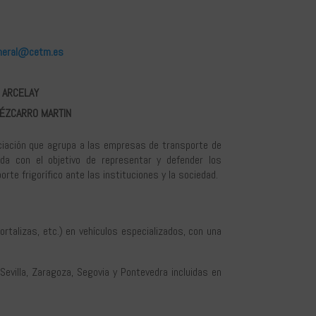
eneral@cetm.es
A ARCELAY
RÉZCARRO MARTIN
iación que agrupa a las empresas de transporte de
ida con el objetivo de representar y defender los
rte frigorífico ante las instituciones y la sociedad.
rtalizas, etc.) en vehículos especializados, con una
Sevilla, Zaragoza, Segovia y Pontevedra incluidas en