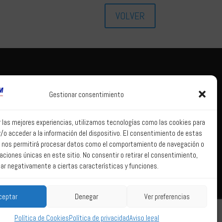
VOLVER
Tema legal
Correo web
Gestionar consentimiento
Aviso legal
Correo web
Política de
r las mejores experiencias, utilizamos tecnologías como las cookies para
privacidad
/o acceder a la información del dispositivo. El consentimiento de estas
Política de Sistema
 nos permitirá procesar datos como el comportamiento de navegación o
Interno de
caciones únicas en este sitio. No consentir o retirar el consentimiento,
Información
ar negativamente a ciertas características y funciones.
Política de Cookies
ceptar
Denegar
Ver preferencias
Política de Cookies
Política de privacidad
Aviso legal