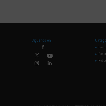
Síguenos en:
Catego
Comu
Docu
Notic