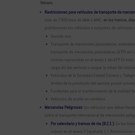
febrero
.
Restricciones para vehículos de transporte de mercan
más de 7.500 kilos de MMA o MMC,
en los tramos, días
prohibiciones los vehículos o conjuntos de vehículos 
Ganado vivo.
Transporte de mercancías perecederas, entendiend
transporte de mercancías perecederas (ATP) así co
normas expresadas en el anejo 1 del ATP. En todo
carga útil del vehículo u ocupar la mitad del volume
Vehículos de la Sociedad Estatal Correos y Telégr
ámbito de la prestación del servicio postal univers
Fundentes para el mantenimiento de la vialidad de 
Vehículos de auxilio en carretera.
Mercancías Peligrosas:
los vehículos que deban llevar
sobre el transporte internacional de mercancías pelig
Por calendario y tramos de vía (B.2.1 ):
En los tram
indican en el anexo V [apartado 1.º, Restricciones