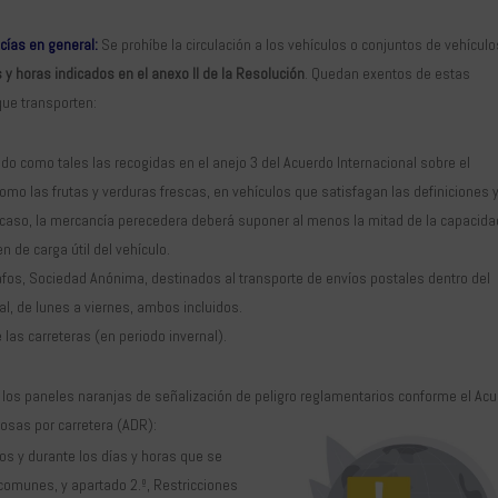
cías en general:
Se prohíbe la circulación a los vehículos o conjuntos de vehícul
 y horas indicados en el anexo II de la Resolución
. Quedan exentos de estas
que transporten:
o como tales las recogidas en el anejo 3 del Acuerdo Internacional sobre el
mo las frutas y verduras frescas, en vehículos que satisfagan las definiciones 
 caso, la mercancía perecedera deberá suponer al menos la mitad de la capacida
n de carga útil del vehículo.
afos, Sociedad Anónima, destinados al transporte de envíos postales dentro del
al, de lunes a viernes, ambos incluidos.
las carreteras (en periodo invernal).
 los paneles naranjas de señalización de peligro reglamentarios conforme el Ac
rosas por carretera (ADR):
os y durante los días y horas que se
 comunes, y apartado 2.º, Restricciones