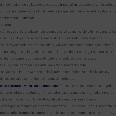
el origen o destino de las mercancías que transportan, de acuerdo con la carta d
ordo, se encuentren en las localidades a las que sólo puede accederse desde lo
 debidamente justificado.
arretera.
ión especial de circulación por razón de su carga indivisible o de las característ
ífico que incluya total o parcialmente el tramo afectado por esta restricción.
, en el trayecto mínimo imprescindible, volviendo necesariamente por el mismo
destino u origen sea la residencia habitual del conductor o el lugar de domiciliació
s, diario o semanal, o pausa obligatoria; cuando se vayan a realiza
hículo, o en los casos de avituallamiento o abastecimiento.
ervicio público, los Agentes de la Autoridad responsables de la vigilancia y
n de los vehículos sometidos a la restricción referida.
 de carretera a vehículos de transporte.
Con objeto de incrementar la seguridad
Autónomo Jefatura Central de Tráfico podrá fijar, durante días y periodos horarios
hículos de más de 7.500 kg de MMA, vehículos que precisen autorización
y vías que se recogen en el anexo V apartado 3.º de la resolución. Al respecto,
p
 determinados tramos
de carretera a vehículos de transporte, a otras carreteras y