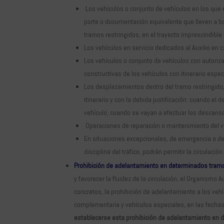
Los vehículos o conjunto de vehículos en los que 
porte o documentación equivalente que lleven a b
tramos restringidos, en el trayecto imprescindible
Los vehículos en servicio dedicados al Auxilio en c
Los vehículos o conjunto de vehículos con autorizac
constructivas de los vehículos con itinerario espec
Los desplazamientos dentro del tramo restringido
itinerario y con la debida justificación: cuando el 
vehículo; cuando se vayan a efectuar los descanso
Operaciones de reparación o mantenimiento del ve
En situaciones excepcionales, de emergencia o de s
disciplina del tráfico, podrán permitir la circulació
Prohibición de adelantamiento en determinados tramos
y favorecer la fluidez de la circulación, el Organismo 
concretos, la prohibición de adelantamiento a los ve
complementaria y vehículos especiales, en las fechas 
establecerse esta prohibición de adelantamiento en