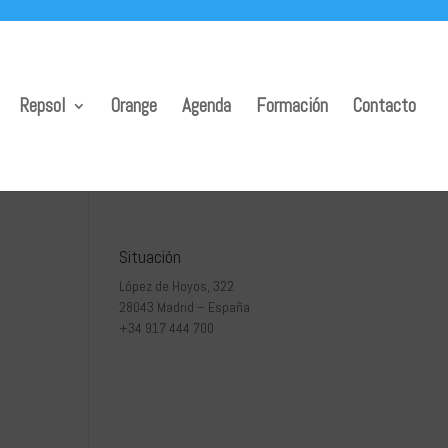
Repsol
Orange
Agenda
Formación
Contacto
3
Situación
López de Hoyos, 322
28043 Madrid – España
+34 917 444 700