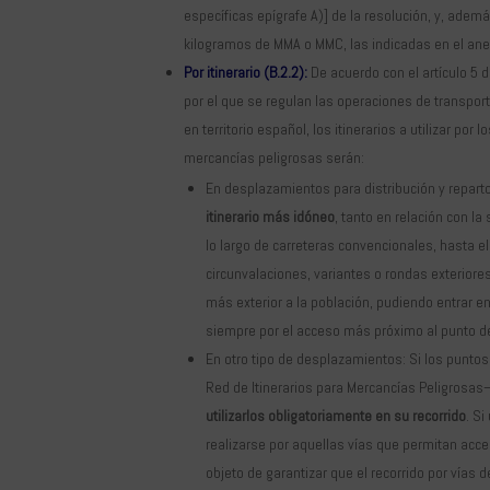
específicas epígrafe A)] de la resolución, y, adem
kilogramos de MMA o MMC, las indicadas en el anex
Por itinerario (B.2.2):
De acuerdo con el artículo 5 
por el que se regulan las operaciones de transpor
en territorio español, los itinerarios a utilizar por 
mercancías peligrosas serán:
En desplazamientos para distribución y reparto
itinerario más idóneo
, tanto en relación con la
lo largo de carreteras convencionales, hasta e
circunvalaciones, variantes o rondas exteriores
más exterior a la población, pudiendo entrar e
siempre por el acceso más próximo al punto de
En otro tipo de desplazamientos: Si los puntos
Red de Itinerarios para Mercancías Peligrosas– 
utilizarlos obligatoriamente en su recorrido
. S
realizarse por aquellas vías que permitan acce
objeto de garantizar que el recorrido por vías 