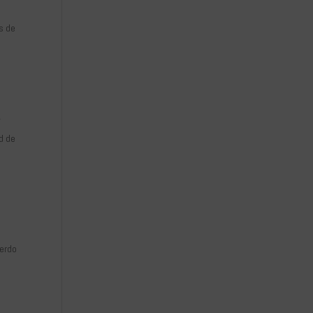
os de
y
d de
uerdo