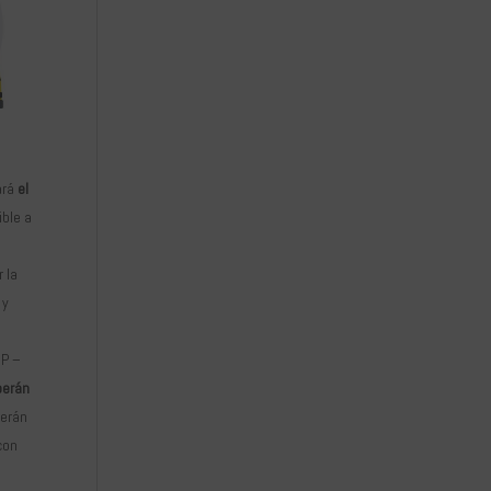
ará
el
ible a
r la
 y
MP –
berán
berán
con