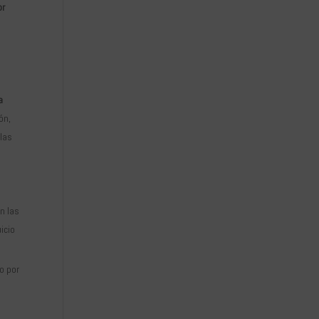
or
n
a
ón,
 las
n las
icio
 o por