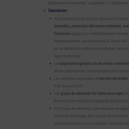
Restricciones comunes, y apartado 2.º, Restriccion
Exenciones:
Esta restricción no será de aplicación a vehícu
incendios, protección del medio ambiente, man
humanas,
tengan que ineludiblemente circular e
desplazamiento, se comunicará al Centro de Ge
en su defecto la matrícula del vehículo, así com
lugar de destino.
La
maquinaria agrícola y la de obras o servicio
de las restricciones contempladas en el anexo 
Los vehículos especiales al
servicio de auxilio
V de la resolución.
Las
grúas de elevación de hasta cinco ejes
(in
Restricciones específicas epígrafe B)] de la re
En el caso de siniestros que requieran la urg
elevación en el lugar del suceso, comunicarán 
complementaria o, en su defecto, matrícula del