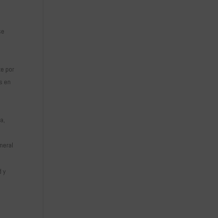
se
te por
os en
a,
neral
d y