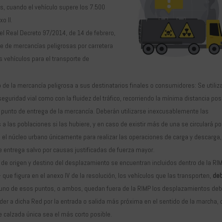
ás, cuando el vehículo supere los 7.500
o II.
del Real Decreto 97/2014, de 14 de febrero,
te de mercancías peligrosas por carretera
los vehículos para el transporte de
 de la mercancía peligrosa a sus destinatarios finales o consumidores: Se utiliz
 seguridad vial como con la fluidez del tráfico, recorriendo la mínima distancia pos
l punto de entrega de la mercancía. Deberán utilizarse inexcusablemente las
 a las poblaciones si las hubiere, y en caso de existir más de una se circulará po
n el núcleo urbano únicamente para realizar las operaciones de carga y descarga,
 entrega salvo por causas justificadas de fuerza mayor.
 de origen y destino del desplazamiento se encuentran incluidos dentro de la RI
que figura en el anexo IV de la resolución, los vehículos que las transporten,
de
i uno de esos puntos, o ambos, quedan fuera de la RIMP los desplazamientos de
der a dicha Red por la entrada o salida más próxima en el sentido de la marcha, 
de calzada única sea el más corto posible.