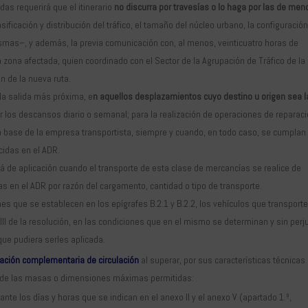
adas requerirá que el itinerario
no discurra por travesías o lo haga por las de men
sificación y distribución del tráfico, el tamaño del núcleo urbano, la configuració
mismas–, y además, la previa comunicación con, al menos, veinticuatro horas de
a zona afectada, quien coordinado con el Sector de la Agrupación de Tráfico de la
ón de la nueva ruta.
la salida más próxima, e
n aquellos desplazamientos cuyo destino u origen sea l
ar los descansos diario o semanal; para la realización de operaciones de reparaci
a base de la empresa transportista, siempre y cuando, en todo caso, se cumplan
cidas en el ADR.
rá de aplicación cuando el transporte de esta clase de mercancías se realice de
s en el ADR por razón del cargamento, cantidad o tipo de transporte.
es que se establecen en los epígrafes B.2.1 y B.2.2, los vehículos que transporte
II de la resolución, en las condiciones que en el mismo se determinan y sin perju
que pudiera serles aplicada.
ización complementaria
de circulación
al superar, por sus características técnicas
res de las masas o dimensiones máximas permitidas:
nte los días y horas que se indican en el anexo II y el anexo V (apartado 1.º,