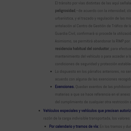
El tránsito por vías distintas de las aquí señal
peligrosidad
,–de acuerdo con la intensidad, cla
urbanística, y el trazado y regulación de las 
antelación al Centro de Gestión de Tráfico de l
Guardia Civil, confirmará si procede la utilizaci
Asimismo, se permitirá abandonar la RIMP por 
residencia habitual del conductor
; para efectu
mantenimiento del vehículo o para acceder a l
condiciones de seguridad y protección estable
Lo dispuesto en los párrafos anteriores, no se
acuerdo con alguna de las exenciones recogida
Exenciones.
Quedan exentos de las prohibicion
materias a que se hace referencia en el anexo I
del cumplimiento de cualquier otra restricción 
Vehículos especiales y vehículos que precisan autor
razón de la carga indivisible transportada, los valo
Por calendario y tramos de vía:
En los tramos y dura