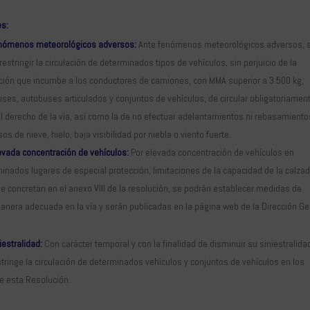
es:
enómenos meteorológicos adversos:
Ante fenómenos meteorológicos adversos, 
restringir la circulación de determinados tipos de vehículos, sin perjuicio de la
ción que incumbe a los conductores de camiones, con MMA superior a 3.500 kg,
ses, autobuses articulados y conjuntos de vehículos, de circular obligatoriamen
ril derecho de la vía, así como la de no efectuar adelantamientos ni rebasamient
sos de nieve, hielo, baja visibilidad por niebla o viento fuerte.
evada concentración de vehículos:
Por elevada concentración de vehículos en
inados lugares de especial protección, limitaciones de la capacidad de la calzad
e concretan en el anexo VIII de la resolución, se podrán establecer medidas de
anera adecuada en la vía y serán publicadas en la página web de la Dirección Ge
iestralidad:
Con carácter temporal y con la finalidad de disminuir su siniestralida
stringe la circulación de determinados vehículos y conjuntos de vehículos en los
de esta Resolución.