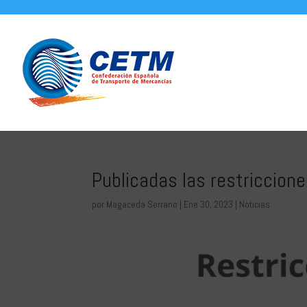
Publicadas las restriccion
por
Magaceda Serrano
|
Ene 30, 2023
|
Noticias