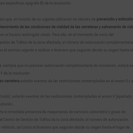
es específicas epígrafe B) de la resolución.
los que, en función de su urgente utilización en labores de
prevención y extinció
tenimiento de las condiciones de vialidad de las carreteras y salvamento de vid
n el horario restringido citado. Para ello, en el momento de inicio del
stión de Tráfico de la zona afectada, el número de autorización complementaria
o el servicio urgente a realizar e itinerario que seguirán desde su origen hasta e
s
, siempre que no precisen autorización complementaria de circulación, estará e
V de la resolución.
 en carretera
estarán exentos de las restricciones contempladas en el anexo II y 
cluido), estarán exentas de las restricciones contempladas el anexo V [apartado 
solución.
ente e inmediata presencia de maquinarias de servicios automotriz y grúas de
al Centro de Gestión de Tráfico de la zona afectada, el número de autorización
 vehículo, así como el itinerario que seguirán desde su origen hasta el lugar de