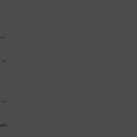
e
s
icas
n del
 vial
odrá