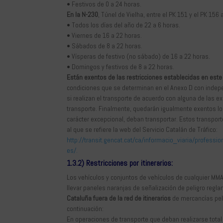
• Festivos de 0 a 24 horas.
En la N-230
, Túnel de Vielha, entre el PK 151 y el PK 156
• Todos los días del año de 22 a 6 horas.
• Viernes de 16 a 22 horas.
• Sábados de 8 a 22 horas.
• Vísperas de festivo (no sábado) de 16 a 22 horas.
• Domingos y festivos de 8 a 22 horas.
Están exentos de las restricciones establecidas en est
condiciones que se determinan en el Anexo D con indep
si realizan el transporte de acuerdo con alguna de las e
transporte. Finalmente, quedarán igualmente exentos los
carácter excepcional, deban transportar. Estos transpor
al que se refiere la web del Servicio Catalán de Tráfico:
http://transit.gencat.cat/ca/informacio_viaria/profes
es/.
1.3.2) Restricciones por itinerarios:
Los vehículos y conjuntos de vehículos de cualquier MM
llevar paneles naranjas de señalización de peligro regla
Cataluña fuera de la red de itinerarios
de mercancías peli
continuación:
En operaciones de transporte que deban realizarse total o