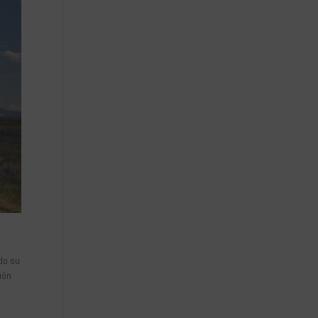
do su
ión