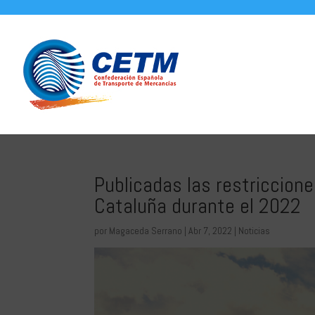
Publicadas las restriccione
Cataluña durante el 2022
por
Magaceda Serrano
|
Abr 7, 2022
|
Noticias