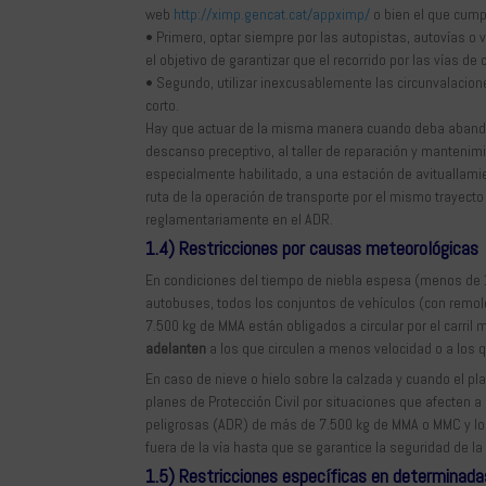
web
http://ximp.gencat.cat/appximp/
o bien el que cumpl
• Primero, optar siempre por las autopistas, autovías o
el objetivo de garantizar que el recorrido por las vías d
• Segundo, utilizar inexcusablemente las circunvalacion
corto.
Hay que actuar de la misma manera cuando deba abandonarse
descanso preceptivo, al taller de reparación y mantenimi
especialmente habilitado, a una estación de avituallami
ruta de la operación de transporte por el mismo trayecto
reglamentariamente en el ADR.
1.4) Restricciones por causas meteorológicas
En condiciones del tiempo de niebla espesa (menos de 150
autobuses, todos los conjuntos de vehículos (con remo
7.500 kg de MMA están obligados a circular por el carril
adelanten
a los que circulen a menos velocidad o a los
En caso de nieve o hielo sobre la calzada y cuando el p
planes de Protección Civil por situaciones que afecten a
peligrosas (ADR) de más de 7.500 kg de MMA o MMC y lo
fuera de la vía hasta que se garantice la seguridad de la 
1.5) Restricciones específicas en determinada