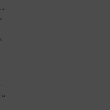
, con
ás
la
ros
gura