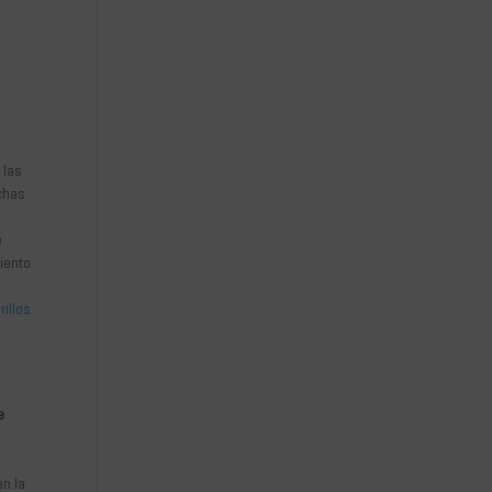
 las
chas
e
miento
illos
e
en la