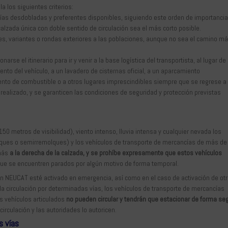
a los siguientes criterios:
 vías desdobladas y preferentes disponibles, siguiendo este orden de importancia
e calzada única con doble sentido de circulación sea el más corto posible.
es, variantes o rondas exteriores a las poblaciones, aunque no sea el camino m
 el itinerario para ir y venir a la base logística del transportista, al lugar de
ento del vehículo, a un lavadero de cisternas oficial, a un aparcamiento
ento de combustible o a otros lugares imprescindibles siempre que se regrese a 
 realizado, y se garanticen las condiciones de seguridad y protección previstas
 metros de visibilidad), viento intenso, lluvia intensa y cualquier nevada los
lques o semirremolques) y los vehículos de transporte de mercancías de más de
 más
a la derecha de la calzada, y se prohíbe expresamente que estos vehículos
 que se encuentren parados por algún motivo de forma temporal.
lan NEUCAT esté activado en emergencia, así como en el caso de activación de ot
 la circulación por determinadas vías, los vehículos de transporte de mercancías
s vehículos articulados
no pueden circular y tendrán que estacionar de forma se
circulación y las autoridades lo autoricen.
s vías