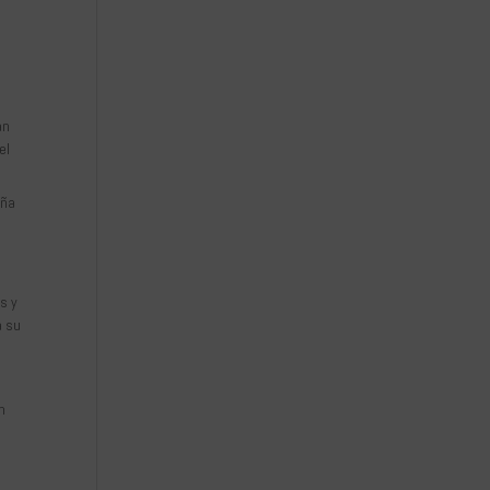
an
el
uña
s y
a su
n