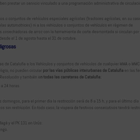
n prestar un servicio vinculado a una programación administrativa de circulaci
los o conjuntos de vehículos especiales agrícolas (tractores agrícolas, en su cas
las automotrices) ni a los vehículos o conjuntos de vehículos en régimen de
s cosechadoras de arroz con la herramienta de corte desmontada si circulan por
 desde el 1 de agosto hasta el 31 de octubre.
ligrosas
banas de Cataluña a los Vehículos y conjuntos de vehículos de cualquier MMA o MM
ligro, no pueden circular
por las vías públicas interurbanas de Cataluña
en las fe
 Resolución y también e
n todas las carreteras de Cataluña:
 a 24 horas.
 domingos, para el primer día la restricción será de 8 a 15 h, y para el último día 
os sin restricción. En todo caso, la víspera de festivos consecutivos tendrá restr
Bagá y el PK 131 en Urús:
ingo.