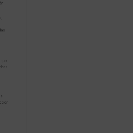
ón
o,
 las
C que
chas,
la
icción