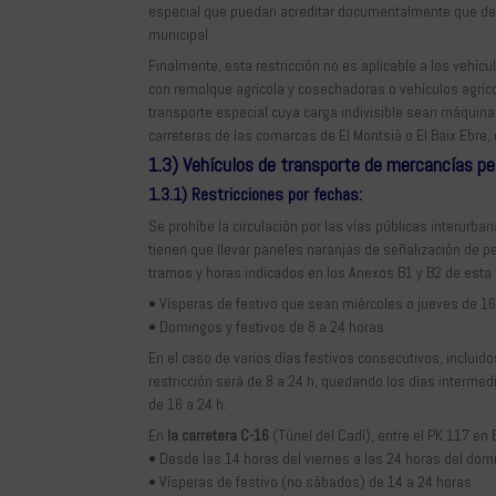
especial que puedan acreditar documentalmente que debe
municipal.
Finalmente, esta restricción no es aplicable a los vehícu
con remolque agrícola y cosechadoras o vehículos agríco
transporte especial cuya carga indivisible sean máquina
carreteras de las comarcas de El Montsià o El Baix Ebre,
1.3) Vehículos de transporte de mercancías pe
1.3.1) Restricciones por fechas:
Se prohíbe la circulación por las vías públicas interur
tienen que llevar paneles naranjas de señalización de pe
tramos y horas indicados en los Anexos B1 y B2 de esta
• Vísperas de festivo que sean miércoles o jueves de 16
• Domingos y festivos de 8 a 24 horas.
En el caso de varios días festivos consecutivos, incluidos
restricción será de 8 a 24 h, quedando los días intermedi
de 16 a 24 h.
En
la carretera C-16
(Túnel del Cadí), entre el PK 117 en 
• Desde las 14 horas del viernes a las 24 horas del dom
• Vísperas de festivo (no sábados) de 14 a 24 horas.