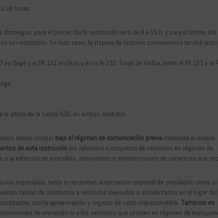
 a 24 horas.
os domingos, para el primer día la restricción será de 8 a 15 h, y para el último día 
os sin restricción. En todo caso, la víspera de festivos consecutivos tendrá restr
7 en Bagá y el PK 131 en Urús y en la N-230, Túnel de Vielha, entre el PK 151 y el 
ingo.
 a la altura de la salida 526, en ambos sentidos:
ículos deben circular
bajo el régimen de comunicación previa
mediante el enlace
entos de esta restricción
los vehículos o conjuntos de vehículos en régimen de
os a la extinción de incendios, salvamento o mantenimiento de carreteras que cir
culos especiales, tanto si necesitan autorización especial de circulación como si
ealicen tareas de asistencia a vehículos averiados o accidentados en el lugar del
depositados, con la aproximación y regreso de vacío imprescindible.
Tampoco es
automotrices de elevación ni a los vehículos que circulen en régimen de transport