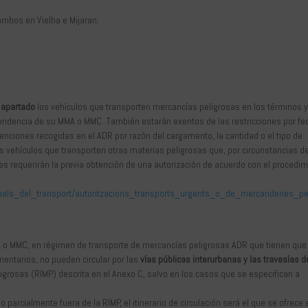
 ambos en Vielha e Mijaran:
e apartado
los vehículos que transporten mercancías peligrosas en los términos y
endencia de su MMA o MMC. También estarán exentos de las restricciones por fe
xenciones recogidas en el ADR por razón del cargamento, la cantidad o el tipo de
 vehículos que transporten otras materias peligrosas que, por circunstancias d
tes requerirán la previa obtención de una autorización de acuerdo con el procedi
sionals_del_transport/autoritzacions_transports_urgents_o_de_mercanderies_per
A o MMC, en régimen de transporte de mercancías peligrosas ADR que tienen que
mentarios, no pueden circular por las
vías públicas interurbanas y las travesías d
grosas (RIMP) descrita en el Anexo C, salvo en los casos que se especifican a
 parcialmente fuera de la RIMP, el itinerario de circulación será el que se ofrece 