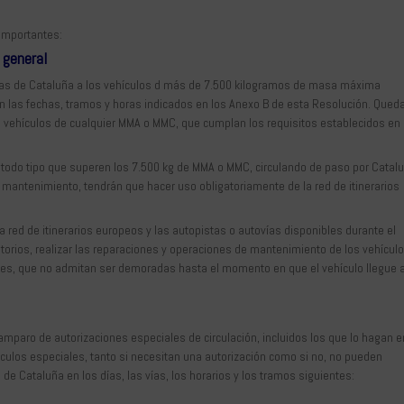
importantes:
 general
rbanas de Cataluña a los vehículos d más de 7.500 kilogramos de masa máxima
 las fechas, tramos y horas indicados en los Anexo B de esta Resolución. Qued
e vehículos de cualquier MMA o MMC, que cumplan los requisitos establecidos en 
de todo tipo que superen los 7.500 kg de MMA o MMC, circulando de paso por Catal
 mantenimiento, tendrán que hacer uso obligatoriamente de la red de itinerarios
d de itinerarios europeos y las autopistas o autovías disponibles durante el
torios, realizar las reparaciones y operaciones de mantenimiento de los vehículo
ntes, que no admitan ser demoradas hasta el momento en que el vehículo llegue 
amparo de autorizaciones especiales de circulación, incluidos los que lo hagan e
ículos especiales, tanto si necesitan una autorización como si no, no pueden
s de Cataluña en los días, las vías, los horarios y los tramos siguientes: