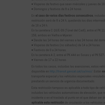
• Vísperas de festivo que sean miércoles y jueves de 16
• Domingos y festivos de 8 a 24 horas.
En
el caso de varios días festivos consecutivos
, incluid
restricción será de 8 a 24 h, quedando los días intermedi
de 16 a 24 h.
En la carretera C-16/E-09 (Túnel del Cadí), entre el PK 11
156, ambos en Vielha e Mijaran:
• Desde las 14 horas del viernes a las 24 horas del dom
• Vísperas de festivo (no sábados) de 14 a 24 horas.
• Festivos de 0 a 24 horas.
En la carretera A-2, entre el PK 444 en Soses y el PK 527
• Viernes de 17 a 22 horas.
En todos los casos, incluidas las exenciones, estos veh
disponible en
http://transit.gencat.cat/ca/inici/
. Están
ex
transporte especial y los vehículos especiales vinculad
prestando un servicio de urgencia documentado.
Esta restricción tampoco es aplicable a todo tipo de vehí
incluidos los vehículos automotrices de elevación, que r
incidente o en el traslado al punto en el que deban ser 
aplicable esta restricción
de circulación a los vehículos 