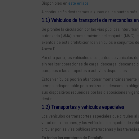
Disponibles en
este enlace
.
A continuación destacamos algunos de los puntos más 
1.1) Vehículos de transporte de mercancías en
Se prohíbe la circulación por las vías públicas interu
autorizada (MMA) o masa máxima del conjunto (MMC), en
exentos de esta prohibición los vehículos o conjuntos d
Anexo E.
Por otra parte, los vehículos o conjuntos de vehículos 
sin realizar operaciones de carga, descarga, descanso o
europeos o las autopistas o autovías disponibles.
Estos vehículos podrán abandonar momentáneamente la re
tiempo indispensable para realizar los descansos obliga
sus dispositivos requeridas por las disposiciones vige
destino.
1.2) Transportes y vehículos especiales
Los vehículos de transportes especiales que circulen al 
virtud de exenciones, y los vehículos o conjuntos de veh
circular por las vías públicas interurbanas y las travesía
En todas las carreteras de Cataluña: