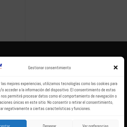
Tema legal
Correo web
Gestionar consentimiento
Aviso legal
Correo web
Política de
r las mejores experiencias, utilizamos tecnologías como las cookies para
privacidad
/o acceder a la información del dispositivo. El consentimiento de estas
Política de Sistema
 nos permitirá procesar datos como el comportamiento de navegación o
Interno de
caciones únicas en este sitio. No consentir o retirar el consentimiento,
Información
ar negativamente a ciertas características y funciones.
Política de Cookies
ceptar
Denegar
Ver preferencias