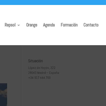
Repsol
Orange
Agenda
Formación
Contacto
Situación
López de Hoyos, 322
28043 Madrid – España
+34 917 444 700