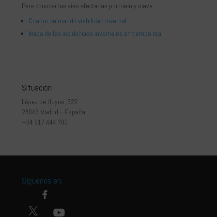
Para conocer las vías afectadas por hielo y nieve:
Cuadro de mando viabilidad invernal
Mapa de las incidencias invernales en tiempo real
Situación
López de Hoyos, 322
28043 Madrid – España
+34 917 444 700
Síguenos en: