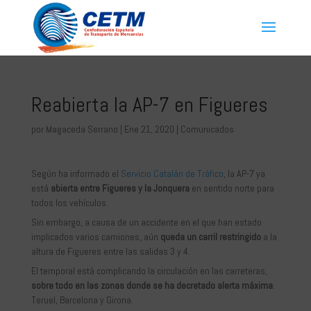
Reabierta la AP-7 en Figueres
por
Magaceda Serrano
|
Ene 21, 2020
|
Comunicados
Según ha informado el
Servicio Catalán de Tráfico
, la AP-7 ya
está
abierta entre Figueres y la Jonquera
en sentido norte para
todos los vehículos.
Sin embargo, a causa de un accidente en el que han estado
implicados varios camiones, aún
queda un carril restringido
a la
altura de Figueres entre las salidas 3 y 4.
El temporal está complicando la circulación en las carreteras,
sobre todo en las zonas donde se ha decretado alerta máxima
:
Teruel, Barcelona y Girona.