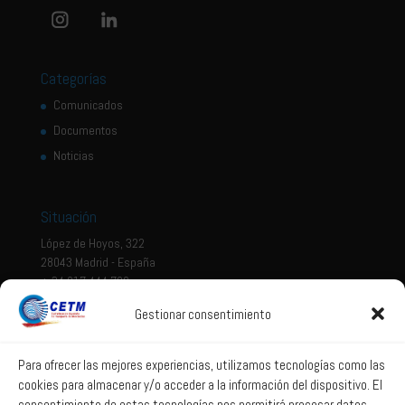
Categorías
Comunicados
Documentos
Noticias
Situación
López de Hoyos, 322
28043 Madrid - España
+ 34 917 444 700
Gestionar consentimiento
Tema legal
Aviso legal
Para ofrecer las mejores experiencias, utilizamos tecnologías como las
cookies para almacenar y/o acceder a la información del dispositivo. El
Política de privacidad
consentimiento de estas tecnologías nos permitirá procesar datos