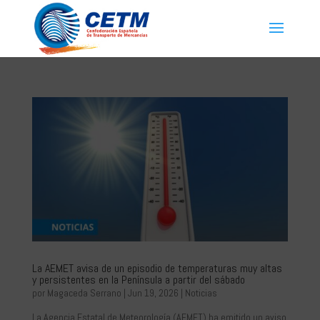
La AEMET avisa de un episodio de temperaturas muy altas
y persistentes en la Península a partir del sábado
por
Magaceda Serrano
|
Jun 19, 2026
|
Noticias
La Agencia Estatal de Meteorología (AEMET) ha emitido un aviso