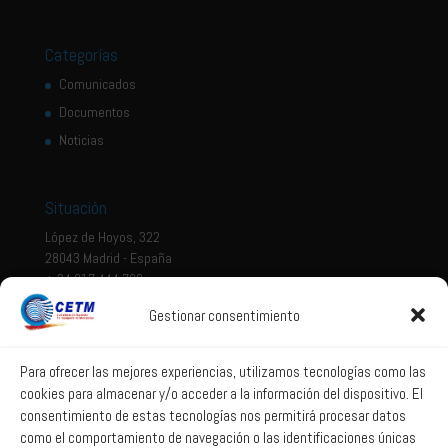
Categorías
Comunicados
Documentos
Noticias
Situación
López de Hoyos, 322
28043 Madrid - España
+ 34 917 444 700
Gestionar consentimiento
Tema legal
Aviso legal
Para ofrecer las mejores experiencias, utilizamos tecnologías como las
cookies para almacenar y/o acceder a la información del dispositivo. El
Política de privacidad
consentimiento de estas tecnologías nos permitirá procesar datos
Política de Sistema Interno de Información
como el comportamiento de navegación o las identificaciones únicas