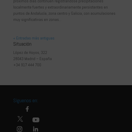
próximos días continúen registrándose precipitaciones
localmente fuertes y extraordinariamente persistentes en
puntos de Andalucía, zona centro y Galicia, con acumulaciones
muy significativas en zonas...
« Entradas más antiguas
Situación
López de Hoyos, 322
28043 Madrid – España
+34 917 444 700
Síguenos en: