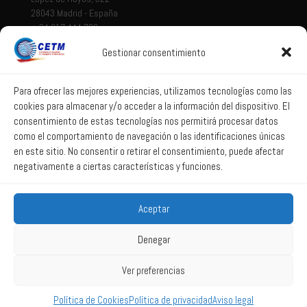
28043 Madrid - España
+ 34 917 444 700
Gestionar consentimiento
Tema legal
Aviso legal
Para ofrecer las mejores experiencias, utilizamos tecnologías como las
cookies para almacenar y/o acceder a la información del dispositivo. El
Política de privacidad
consentimiento de estas tecnologías nos permitirá procesar datos
Política de Sistema Interno de Información
como el comportamiento de navegación o las identificaciones únicas
Política de Cookies
en este sitio. No consentir o retirar el consentimiento, puede afectar
negativamente a ciertas características y funciones.
Correo web
Aceptar
Correo web
Denegar
Ver preferencias
2025 All Rights Reserved CETM -
Powered by La web lúcida
Política de Cookies
Política de privacidad
Aviso legal