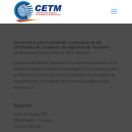
Convocatoria para la obtención y renovación de los
certificados de consejeros de seguridad por ferrocarril
por
Magaceda Serrano
|
Mar 16, 2021
|
Noticias
La Agencia Estatal de Seguridad Ferroviaria ha convocado, en el
ámbito territorial de todo el Estado español, los exámenes para
la obtención y renovación de los certificados de consejeros de
seguridad para el transporte de mercancías peligrosas por
ferrocarril. La...
Situación
López de Hoyos, 322
28043 Madrid – España
+34 917 444 700