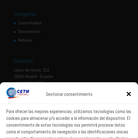
Categorías
Comunicados
Documentos
Noticias
Situación
López de Hoyos, 322
28043 Madrid - España
+ 34 917 444 700
Gestionar consentimiento
Tema legal
Aviso legal
Para ofrecer las mejores experiencias, utilizamos tecnologías como las
cookies para almacenar y/o acceder a la información del dispositivo. El
Política de privacidad
consentimiento de estas tecnologías nos permitirá procesar datos
Política de Sistema Interno de Información
como el comportamiento de navegación o las identificaciones únicas
Política de Cookies