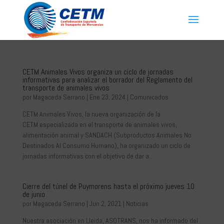
CETM Animales Vivos organiza un ciclo de jornadas
informativas para analizar el borrador del Reglamento del
transporte de animales vivos
por
Magaceda Serrano
|
Ene 23, 2024
|
Comunicados
CETM Animales Vivos, la nueva organización de la
CETM especializada en el transporte de animales vivos,
alimentación animal y SANDACH (Subproductos Animales No
Destinados Al Consumo Humano), ha organizado un ciclo de
jornadas informativas con el objetivo de dar a...
Cierre del túnel de Puymorens hasta el próximo jueves 10
de junio
por
Magaceda Serrano
|
Jun 2, 2021
|
Noticias
Nuestra asociación en Lleida, ASOTRANS, nos ha informado del