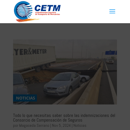
Todo lo que necesitas saber sobre las indemnizaciones del
Consorcio de Compensación de Seguros
por
Magaceda Serrano
|
Nov 5, 2024
|
Noticias