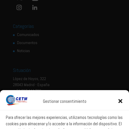
Categorías
Comunicados
Documentos
Noticias
Situación
López de Hoyos, 322
28043 Madrid - España
+ 34 917 444 700
Gestionar consentimiento
Tema legal
Aviso legal
Para ofrecer las mejores experiencias, utilizamos tecnologías como las
cookies para almacenar y/o acceder a la información del dispositivo. El
Política de privacidad