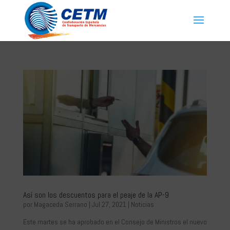
Así son los descuentos para el peaje de la AP-9
por
Magaceda Serrano
|
Jul 27, 2021
|
Noticias
Este martes se ha aprobado en el Consejo de Ministros el nuevo