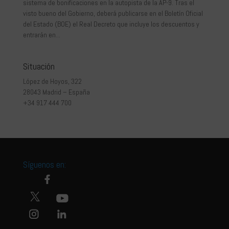
sistema de bonificaciones en la autopista de la AP-9. Tras el
visto bueno del Gobierno, deberá publicarse en el Boletín Oficial
del Estado (BOE) el Real Decreto que incluye los descuentos y
entrarán en...
Situación
López de Hoyos, 322
28043 Madrid – España
+34 917 444 700
Síguenos en: